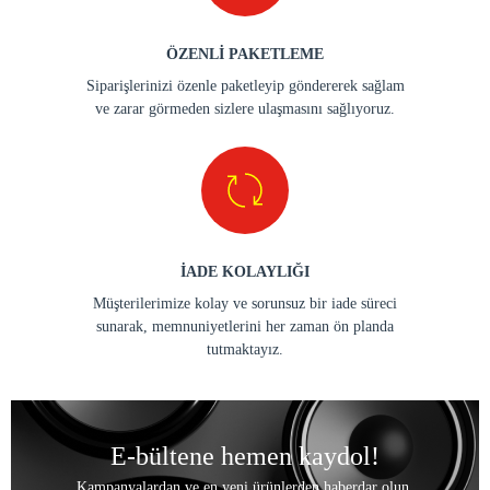
ÖZENLİ PAKETLEME
Siparişlerinizi özenle paketleyip göndererek sağlam
ve zarar görmeden sizlere ulaşmasını sağlıyoruz.
İADE KOLAYLIĞI
Müşterilerimize kolay ve sorunsuz bir iade süreci
sunarak, memnuniyetlerini her zaman ön planda
tutmaktayız.
E-bültene hemen kaydol!
Kampanyalardan ve en yeni ürünlerden haberdar olun.