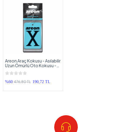
Areon Araç Kokusu - Asılabilir
Uzun Ömürlü Oto Kokusu -
Mavi Siyah
476,80 TL
%60
190,72 TL