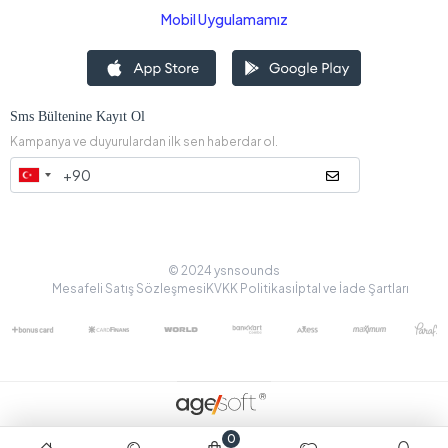
Mobil Uygulamamız
Sms Bültenine Kayıt Ol
Kampanya ve duyurulardan ilk sen haberdar ol.
© 2024 ysnsounds
Mesafeli Satış Sözleşmesi
KVKK Politikası
İptal ve İade Şartları
0