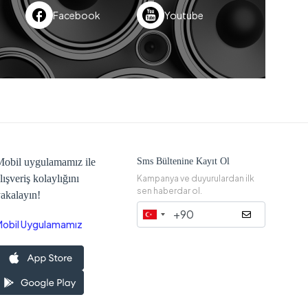
Facebook
Youtube
obil uygulamamız ile
Sms Bültenine Kayıt Ol
lışveriş kolaylığını
Kampanya ve duyurulardan ilk
sen haberdar ol.
akalayın!
Mobil Uygulamamız