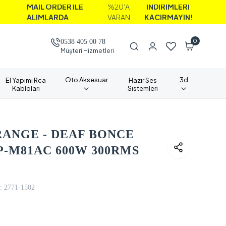
L ORDER İLE
%20'A
İNDİRİMLERİ
IMLARDA
VARAN
KAÇIRMAYIN!
0
0538 405 00 78
Müşteri Hizmetleri
Oto Aksesuar
3d
El Yapımı Rca
Hazır Ses
Kabloları
Sistemleri
ANGE - DEAF BONCE
-M81AC 600W 300RMS
:
2771-1502