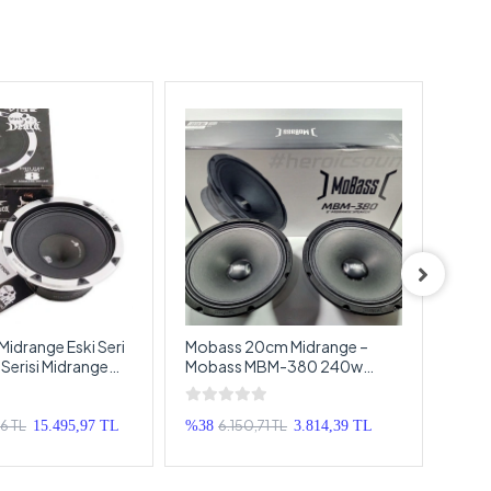
idrange Eski Seri
Mobass 20cm Midrange –
Reis
 Serisi Midrange
Mobass MBM-380 240w
Reis
E BlackDeath Pro
120RMS Midrange
Hopar
Hediy
96 TL
6.150,71 TL
15.495,97 TL
%38
3.814,39 TL
%37