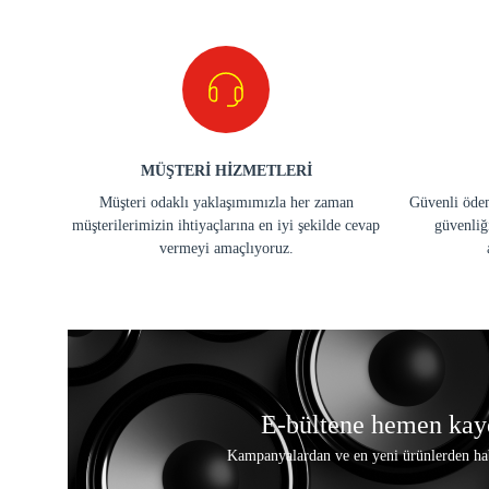
MÜŞTERİ HİZMETLERİ
Müşteri odaklı yaklaşımımızla her zaman
Güvenli ödem
müşterilerimizin ihtiyaçlarına en iyi şekilde cevap
güvenliğ
vermeyi amaçlıyoruz.
E-bültene hemen kay
Kampanyalardan ve en yeni ürünlerden ha