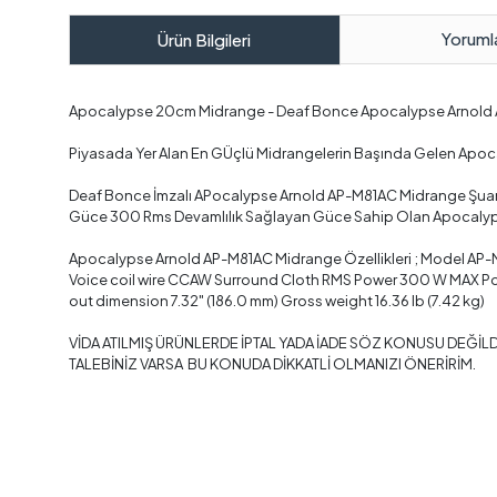
Yoruml
Ürün Bilgileri
Apocalypse 20cm Midrange - Deaf Bonce Apocalypse Arno
Piyasada Yer Alan En GÜçlü Midrangelerin Başında Gelen Apocal
Deaf Bonce İmzalı APocalypse Arnold AP-M81AC Midrange Şuan Pi
Güce 300 Rms Devamlılık Sağlayan Güce Sahip Olan Apocalyps
Apocalypse Arnold AP-M81AC Midrange Özellikleri ; Model AP-
Voice coil wire CCAW Surround Cloth RMS Power 300 W MAX Pow
out dimension 7.32" (186.0 mm) Gross weight 16.36 lb (7.42 kg)
VİDA ATILMIŞ ÜRÜNLERDE İPTAL YADA İADE SÖZ KONUSU DEĞİLD
TALEBİNİZ VARSA BU KONUDA DİKKATLİ OLMANIZI ÖNERİRİM.