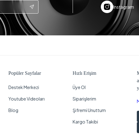
Instagram
Popüler Sayfalar
Hızlı Erişim
M
a
Destek Merkezi
Üye Ol
y
Youtube Videoları
Siparişlerim
Blog
Şifremi Unuttum
Kargo Takibi