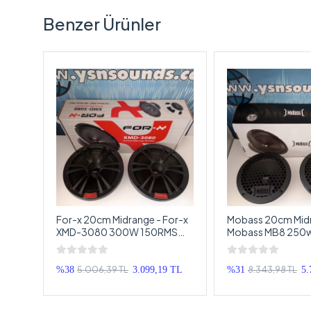
Benzer Ürünler
 –
For-x 20cm Midrange - For-x
Mobass 20cm Midr
XMD-3080 300W 150RMS
Mobass MB8 250
20cm Midrange - Profesyonel
Midrange 20cm
Midrange Hoparlör
5.006,39 TL
8.343,98 TL
 TL
%38
3.099,19 TL
%31
5.