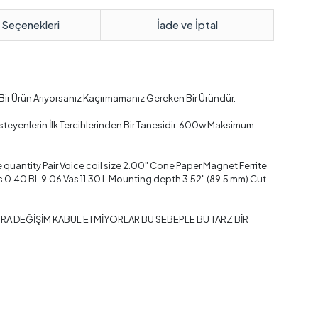
 Seçenekleri
İade ve İptal
ir Ürün Arıyorsanız Kaçırmamanız Gereken Bir Üründür.
teyenlerin İlk Tercihlerinden Bir Tanesidir. 600w Maksimum
antity Pair Voice coil size 2.00" Cone Paper Magnet Ferrite
.40 BL 9.06 Vas 11.30 L Mounting depth 3.52" (89.5 mm) Cut-
ONRA DEĞİŞİM KABUL ETMİYORLAR BU SEBEPLE BU TARZ BİR