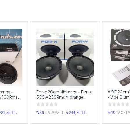
ange -
For-x 20cm Midrange – For-x
VİBE 20cm M
w 100Rms
500w 250Rms Midrange
- Vibe Ölüm
Hoparlör – For-x XMD-308
20cm - VİB
Prof Midrange
Midrange
11.919,98 TL
19.071,
721,59 TL
%56
5.244,79 TL
%19