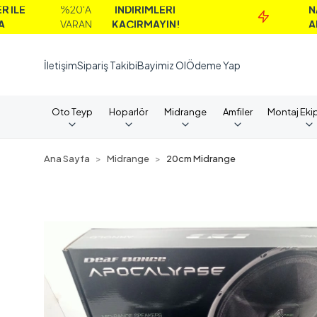
%20'A
İNDİRİMLERİ
NAKİT
VARAN
KAÇIRMAYIN!
ALIMLARDA
İletişim
Sipariş Takibi
Bayimiz Ol
Ödeme Yap
Oto Teyp
Hoparlör
Midrange
Amfiler
Montaj Eki
Ana Sayfa
Midrange
20cm Midrange