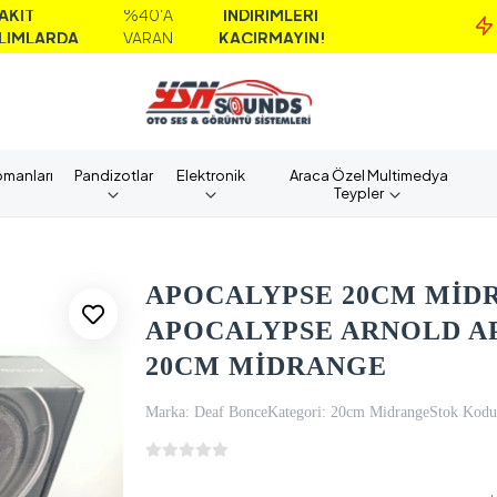
%40'A
İNDİRİMLERİ
MAİ
VARAN
KAÇIRMAYIN!
AL
pmanları
Pandizotlar
Elektronik
Araca Özel Multimedya
Teypler
APOCALYPSE 20CM MİDR
APOCALYPSE ARNOLD AP
20CM MİDRANGE
Marka:
Deaf Bonce
Kategori:
20cm Midrange
Stok Kodu