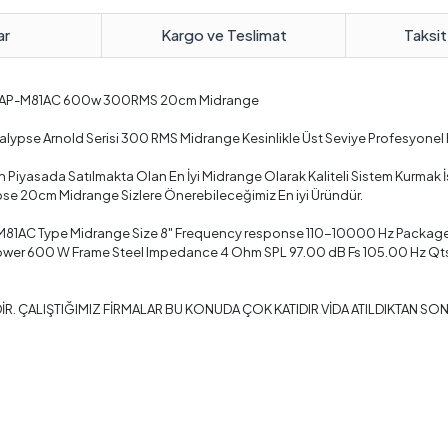
ar
Kargo ve Teslimat
Taksit
ld AP-M81AC 600w 300RMS 20cm Midrange
ypse Arnold Serisi 300 RMS Midrange Kesinlikle Üst Seviye Profesyonel B
yasada Satılmakta Olan En İyi Midrange Olarak Kaliteli Sistem Kurmak İs
e 20cm Midrange Sizlere Önerebileceğimiz En iyi Üründür.
M81AC Type Midrange Size 8" Frequency response 110-10000 Hz Package qu
er 600 W Frame Steel Impedance 4 Ohm SPL 97.00 dB Fs 105.00 Hz Qts 0
İR. ÇALIŞTIĞIMIZ FİRMALAR BU KONUDA ÇOK KATIDIR VİDA ATILDIKTAN S