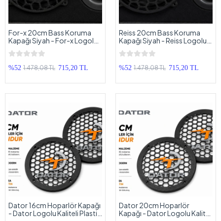
For-x 20cm Bass Koruma
Reiss 20cm Bass Koruma
Kapağı Siyah - For-x Logolu
Kapağı Siyah - Reiss Logolu
Subwoofer Koruma Kapağı
Subwoofer Koruma Kapağı
20cm - 1 Adet
20cm - 1 Adet
1.478,08 TL
1.478,08 TL
%52
715,20 TL
%52
715,20 TL
Dator 16cm Hoparlör Kapağı
Dator 20cm Hoparlör
- Dator Logolu Kaliteli Plastik
Kapağı - Dator Logolu Kaliteli