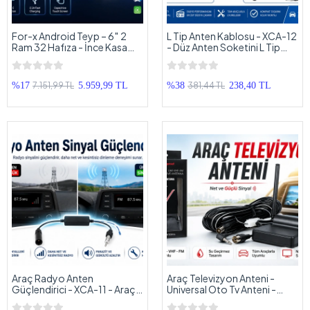
For-x Android Teyp – 6″ 2
L Tip Anten Kablosu - XCA-12
Ram 32 Hafıza - İnce Kasa
- Düz Anten Soketini L Tip
Android Multimedya – For-x
Anten Kablosuna Çeviren L
X-435A Universal Android
Tip Anten Soketi - 1 Adet
Teyp
7.151,99 TL
381,44 TL
%17
5.959,99 TL
%38
238,40 TL
Araç Radyo Anten
Araç Televizyon Anteni -
Güçlendirici - XCA-11 - Araç
Universal Oto Tv Anteni -
Radyo Anteni Sinyal
CX350 Oto Mobil Televizyon