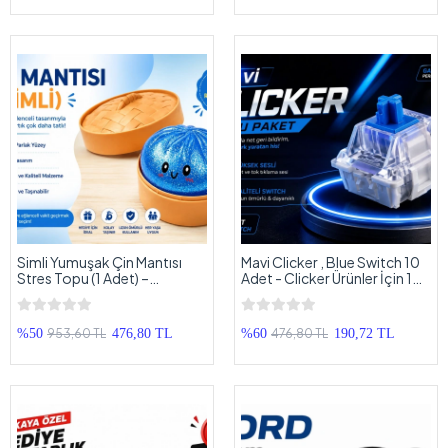
Simli Yumuşak Çin Mantısı
Mavi Clicker , Blue Switch 10
Stres Topu (1 Adet) –
Adet - Clicker Ürünler İçin 10
Eğlenceli Squishy Oyuncak
Adet Mavi Slicker
953,60 TL
476,80 TL
%50
476,80 TL
%60
190,72 TL