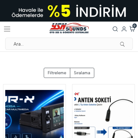
0
Filtreleme
Sıralama