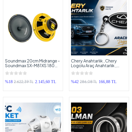
Soundmax 20cm Midrange -
Chery Anahtarlık , Chery
Soundmax SX-M81XS 180W
Logolu Araç Anahtarlık ,
90RMS 20cm Midrange -
Hediyelik Chery Araba
Profesyonel Midrange
Anahtarlığı
Hoparlör
2.622,39 TL
286,08 TL
%18
2.145,60 TL
%42
166,88 TL