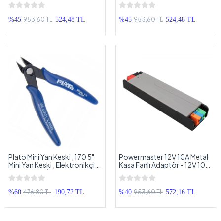
Midrange Hoparlör Kapak 16
Plastik Midrange Hoparlör
cm - 2 Adet
Kapak 20 cm - 2 Adet
953,60 TL
953,60 TL
%45
524,48 TL
%45
524,48 TL
Plato Mini Yan Keski , 170 5"
Powermaster 12V 10A Metal
Mini Yan Keski , Elektronikçi
Kasa Fanlı Adaptör - 12V 10A
ve 3D Yazıcı İçin Yan Keski
- 120 W Slim Metal Kasa
Adaptör
476,80 TL
953,60 TL
%60
190,72 TL
%40
572,16 TL