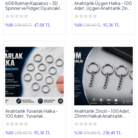
608 Rulman Kapaksız – 3D ,
Anahtarlık Üçgen Halka - 100
Spinner ve Fidget Oyuncaklar
Adet , Üçgen Anahtarlık Zincir
İçin 608 Kod Hızlı Dönen
Halkası - 100 Adet
Bilyalı Rulman - 1 Adet
238,40 TL
238,40 TL
%80
47,68 TL
%60
95,36 TL
Anahtarlık Yuvarlak Halka -
Anahtarlık Zinciri - 100 Adet ,
100 Adet , Yuvarlak
25mm Halkalı Anahtarlık
Anahtarlık Zincir Halkası - 100
Zinciri - 100 Adet
Adet
238,40 TL
476,80 TL
%60
95,36 TL
%50
238,40 TL