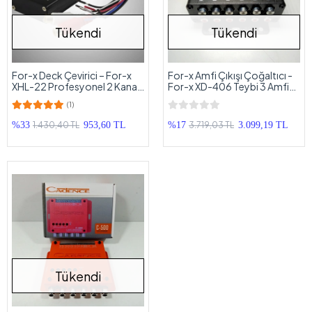
Tükendi
Tükendi
For-x Deck Çevirici – For-x
For-x Amfi Çıkışı Çoğaltıcı -
XHL-22 Profesyonel 2 Kanal
For-x XD-406 Teybi 3 Amfi
Amfi Dönüştürücü
Çıkışlı Yapma
(1)
1.430,40 TL
3.719,03 TL
%33
953,60 TL
%17
3.099,19 TL
Tükendi