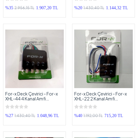
Teybe Amfi Aparatı
Amfi Aparatı
2.956,15 TL
1.430,40 TL
%35
1.907,20 TL
%20
1.144,32 TL
For-x Deck Çevirici - For-x
For-x Deck Çevirici - For-x
XHL-44 4 Kanal Amfi
XHL-22 2 Kanal Amfi
Dönüştürücü
Dönüştürücü
1.430,40 TL
1.192,00 TL
%27
1.048,96 TL
%40
715,20 TL