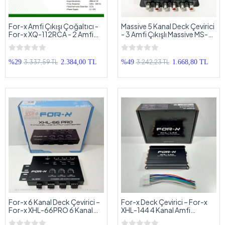
For-x Amfi Çıkışı Çoğaltıcı -
Massive 5 Kanal Deck Çevirici
For-x XQ-112RCA - 2 Amfi
- 3 Amfi Çıkışlı Massive MS-
Çıkışlı Teybi 12 Amfi Çıkışlı
H02 Tetiklemeli 5 Kanal Amfi
Yapma
Dönüştürücü
3.337,59 TL
3.242,23 TL
%29
2.384,00 TL
%49
1.668,80 TL
For-x 6 Kanal Deck Çevirici –
For-x Deck Çevirici – For-x
For-x XHL-66PRO 6 Kanal
XHL-144 4 Kanal Amfi
Amfi Dönüştürücü – Orjinal
Dönüştürücü - Orjinal Teybe