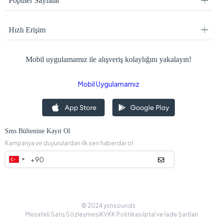
Popüler Sayfalar
Hızlı Erişim
Mobil uygulamamız ile alışveriş kolaylığını yakalayın!
Mobil Uygulamamız
Sms Bültenine Kayıt Ol
Kampanya ve duyurulardan ilk sen haberdar ol.
© 2024 ysnsounds
Mesafeli Satış Sözleşmesi
KVKK Politikası
İptal ve İade Şartları