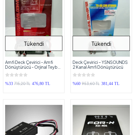
Tükendi
Tükendi
Amfi Deck Çevirici - Amfi
Deck Çevirici – YSNSOUNDS
Dönüştürücü - Orjinal Teybe
2 Kanal Amfi Dönüştürücü
Amfi Takma Aparatı
715,20 TL
953,60 TL
%33
476,80 TL
%60
381,44 TL