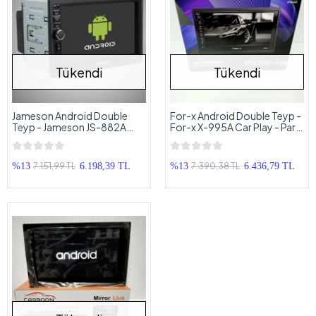
Tükendi
Tükendi
Jameson Android Double
For-x Android Double Teyp -
Teyp - Jameson JS-882A
For-x X-995A Car Play - Park
Android Teyp
Kamerası Hediyeli
7.151,99 TL
7.390,38 TL
%13
6.198,39 TL
%13
6.436,79 TL