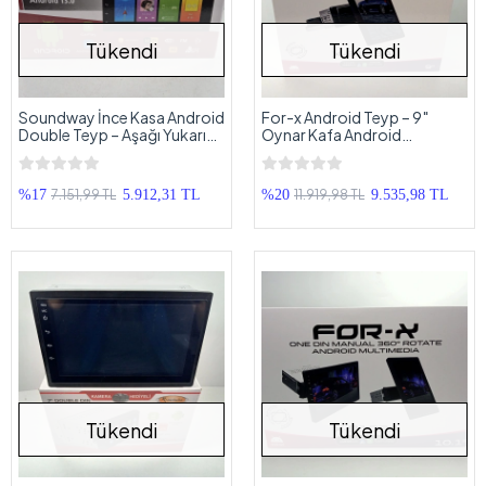
Tükendi
Tükendi
Soundway İnce Kasa Android
For-x Android Teyp – 9″
Double Teyp – Aşağı Yukarı
Oynar Kafa Android
Ayarlanan Tofaş Android
Multimedya – For-x X-9103A
Ekranlı Teyp
Tek Din 360 Universal Teyp
7.151,99 TL
11.919,98 TL
%17
5.912,31 TL
%20
9.535,98 TL
Tükendi
Tükendi