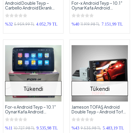
Android Double Teyp –
For-x Android Teyp – 10.1″
Carbello Android Ekranlı
Oynar Kafa Android
Teyp - 2GB Ram 16GB Hafıza
Multimedya – For-x X-9102A
Tek Din 360 Universal Teyp
5.959,99 TL
11.919,98 TL
%32
4.052,79 TL
%40
7.151,99 TL
Tükendi
Tükendi
For-x Android Teyp – 10.1″
Jameson TOFAŞ Android
Oynar Kafa Android
Double Teyp - Android Tofaş
Multimedya – For-x X-9101A
Ekranlı Teyp
Tek Din 360 Universal Teyp
10.727,98 TL
9.535,98 TL
%11
9.535,98 TL
%43
5.483,19 TL