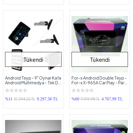
Tükendi
Tükendi
Android Teyp - 9" Oynar Kafa
For-x Android Double Teyp -
Android Multimedya - Tek Din
For-x X-965A Car Play - Park
360 Universal Teyp
Kamerası Hediyeli
10.394,22 TL
11.919,98 TL
%11
9.297,58 TL
%60
4.767,99 TL