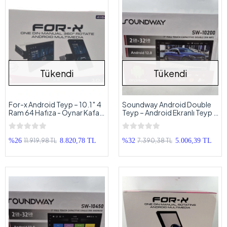
Tükendi
Tükendi
For-x Android Teyp – 10.1″ 4
Soundway Android Double
Ram 64 Hafıza - Oynar Kafa
Teyp – Android Ekranlı Teyp -
Android Multimedya – For-x
2GB Ram 32GB Hafıza
X-9104A Tek Din 360
Universal Teyp
11.919,98 TL
7.390,38 TL
%26
8.820,78 TL
%32
5.006,39 TL