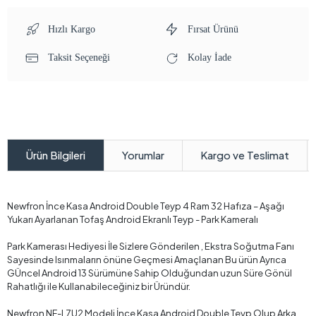
Hızlı Kargo
Fırsat Ürünü
Taksit Seçeneği
Kolay İade
Yorumlar
Kargo ve Teslimat
Ürün Bilgileri
Newfron İnce Kasa Android Double Teyp 4 Ram 32 Hafıza – Aşağı
Yukarı Ayarlanan Tofaş Android Ekranlı Teyp - Park Kameralı
Park Kamerası Hediyesi İle Sizlere Gönderilen , Ekstra Soğutma Fanı
Sayesinde Isınmaların önüne Geçmesi Amaçlanan Bu ürün Ayrıca
GÜncel Android 13 Sürümüne Sahip Olduğundan uzun Süre Gönül
Rahatlığı ile Kullanabileceğiniz bir Üründür.
Newfron NF-L7U2 Modeli İnce Kasa Android Double Teyp Olup Arka