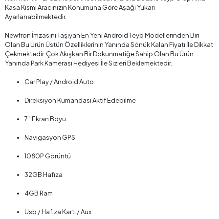
Kasa Kısmı Aracınızın Konumuna Göre Aşağı Yukarı
Ayarlanabilmektedir.
Newfron İmzasını Taşıyan En Yeni Android Teyp Modellerinden Biri
Olan Bu Ürün Üstün Özelliklerinin Yanında Sönük Kalan Fiyatı İle Dikkat
Çekmektedir. Çok Akışkan Bir Dokunmatiğe Sahip Olan Bu Ürün
Yanında Park Kamerası Hediyesi İle Sizleri Beklemektedir.
Car Play / Android Auto
Direksiyon Kumandası Aktif Edebilme
7″ Ekran Boyu
Navigasyon GPS
1080P Görüntü
32GB Hafıza
4GB Ram
Usb / Hafıza Kartı / Aux