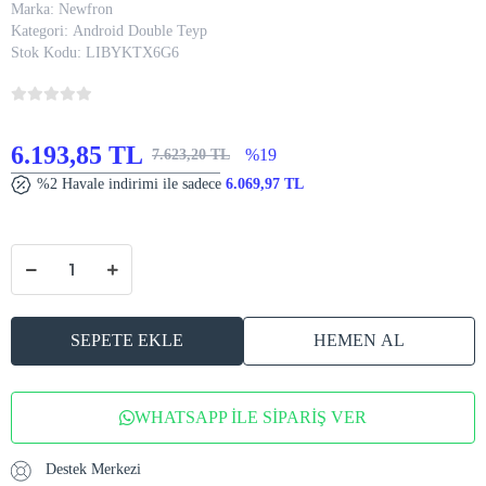
Marka:
Newfron
Kategori:
Android Double Teyp
Stok Kodu:
LIBYKTX6G6
6.193,85 TL
%19
7.623,20 TL
%2 Havale indirimi ile sadece
6.069,97 TL
SEPETE EKLE
HEMEN AL
WHATSAPP İLE SİPARİŞ VER
Destek Merkezi