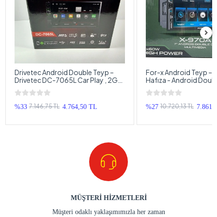
Drivetec Android Double Teyp –
For-x Android Teyp – 
Drivetec DC-7065L Car Play , 2GB
Hafıza - Android Doub
Ram 32GB Hafıza
Multimedya – For-x X
Universal Double Teyp
7.146,75 TL
10.720,13 TL
%33
4.764,50 TL
%27
7.861,
MÜŞTERİ HİZMETLERİ
Müşteri odaklı yaklaşımımızla her zaman