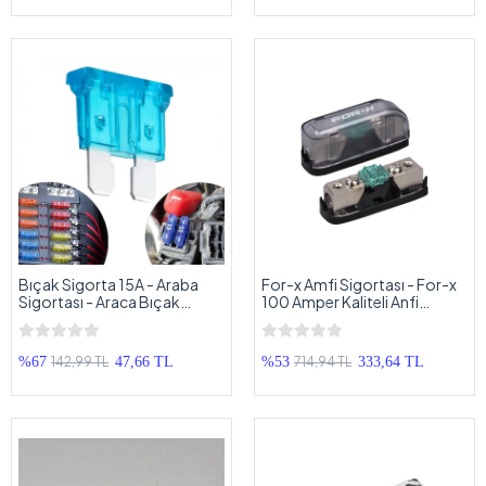
Bıçak Sigorta 15A - Araba
For-x Amfi Sigortası - For-x
Sigortası - Araca Bıçak
100 Amper Kaliteli Anfi
Sigorta 15 Amper - 1 Adet
Sigortası - Oto Amfi
Sigortası 100 Amper
142,99 TL
714,94 TL
%67
47,66 TL
%53
333,64 TL