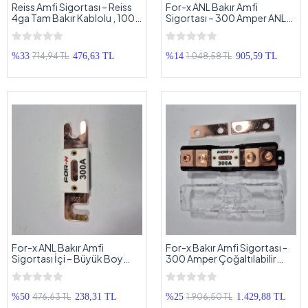
Reiss Amfi Sigortası – Reiss
For-x ANL Bakır Amfi
4ga Tam Bakır Kablolu , 100
Sigortası – 300 Amper ANL
Amper Kaliteli Anfi Sigortası
Bakır Sigortalı – Anfi
Sigortası
714,94 TL
1.048,58 TL
%33
476,63 TL
%14
905,59 TL
For-x ANL Bakır Amfi
For-x Bakır Amfi Sigortası -
Sigortası İçi – Büyük Boy
300 Amper Çoğaltılabilir
300 Amper Seramik ANL
Seramik Anfi Sigortası
Bakır Sigorta – Bakır Anfi
Sigortası
476,63 TL
1.906,50 TL
%50
238,31 TL
%25
1.429,88 TL