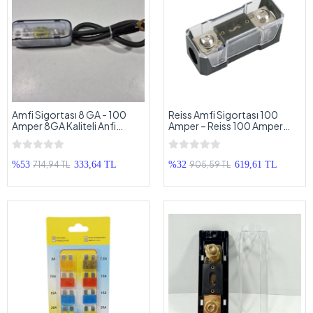
Amfi Sigortası 8 GA - 100
Reiss Amfi Sigortası 100
Amper 8GA Kaliteli Anfi
Amper – Reiss 100 Amper
Sigortası
Kaliteli ANL Oto Anfi
Sigortası - 100A
714,94 TL
905,59 TL
%53
333,64 TL
%32
619,61 TL