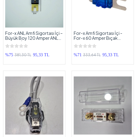
For-x ANL Amfi Sigortası İçi –
For-x Amfi Sigortası İçi -
Büyük Boy 120 Amper ANL
For-x 60 Amper Bıçak
Sigorta İçi – Kaliteli Anfi
Sigorta - Bıçak Anfi Sigortası
Sigortası İçi
381,30 TL
333,64 TL
%75
95,33 TL
%71
95,33 TL