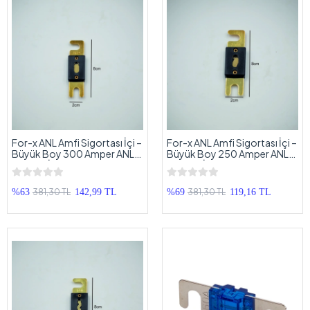
For-x ANL Amfi Sigortası İçi –
For-x ANL Amfi Sigortası İçi –
Büyük Boy 300 Amper ANL
Büyük Boy 250 Amper ANL
Sigorta İçi – 300A Kaliteli
Sigorta İçi – 250A Kaliteli Anfi
Anfi Sigortası İçi
Sigortası İçi
381,30 TL
381,30 TL
%63
142,99 TL
%69
119,16 TL