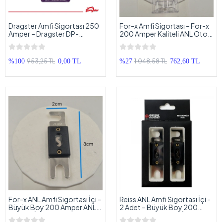
Dragster Amfi Sigortası 250
For-x Amfi Sigortası – For-x
Amper – Dragster DP-
200 Amper Kaliteli ANL Oto
250ANL 250 Amper Kaliteli
Anfi Sigortası
ANL Oto Anfi Sigortası -
Dragster - 200A
953,25 TL
1.048,58 TL
%100
0,00 TL
%27
762,60 TL
For-x ANL Amfi Sigortası İçi –
Reiss ANL Amfi Sigortası İçi -
Büyük Boy 200 Amper ANL
2 Adet – Büyük Boy 200
Sigorta İçi – 200A Kaliteli
Amper ANL Sigorta İçi – 2