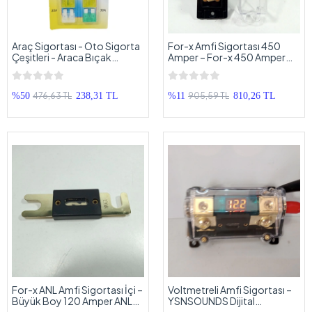
Araç Sigortası - Oto Sigorta
For-x Amfi Sigortası 450
Çeşitleri - Araca Bıçak
Amper – For-x 450 Amper
Sigortası - Araba Sigortası
Kaliteli ANL Oto Anfi
Sigortası - 450A
476,63 TL
905,59 TL
%50
238,31 TL
%11
810,26 TL
For-x ANL Amfi Sigortası İçi –
Voltmetreli Amfi Sigortası –
Büyük Boy 120 Amper ANL
YSNSOUNDS Dijital