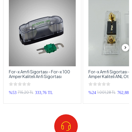
For-x Amfi Sigortası - For-x 100
For-x Amfi Sigortası –
Amper Kaliteli Anfi Sigortası
Amper Kaliteli ANL Oto
Sigortası
715,20 TL
1.001,28 TL
%53
333,76 TL
%24
762,88 