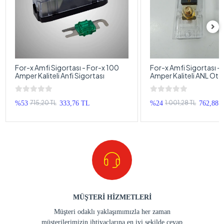
For-x Amfi Sigortası - For-x 100
For-x Amfi Sigortası –
Amper Kaliteli Anfi Sigortası
Amper Kaliteli ANL Oto
Sigortası
715,20 TL
1.001,28 TL
%53
333,76 TL
%24
762,88 
MÜŞTERİ HİZMETLERİ
Müşteri odaklı yaklaşımımızla her zaman
müşterilerimizin ihtiyaçlarına en iyi şekilde cevap