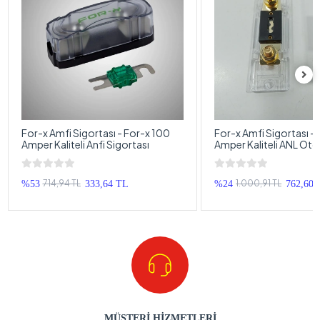
For-x Amfi Sigortası - For-x 100
For-x Amfi Sigortası –
Amper Kaliteli Anfi Sigortası
Amper Kaliteli ANL Oto
Sigortası
714,94 TL
1.000,91 TL
%53
333,64 TL
%24
762,60 
MÜŞTERİ HİZMETLERİ