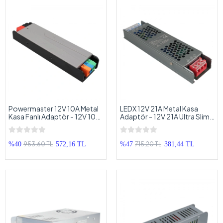
Powermaster 12V 10A Metal
LEDX 12V 21A Metal Kasa
Kasa Fanlı Adaptör - 12V 10A
Adaptör - 12V 21A Ultra Slim
- 120 W Slim Metal Kasa
Metal Kasa Trafo Adaptör
Adaptör
953,60 TL
715,20 TL
%40
572,16 TL
%47
381,44 TL