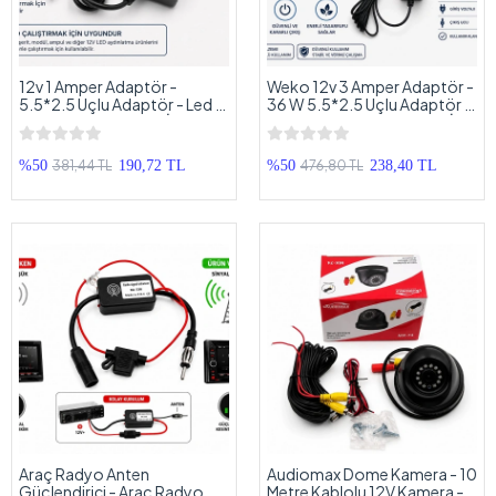
12v 1 Amper Adaptör -
Weko 12v 3 Amper Adaptör -
5.5*2.5 Uçlu Adaptör - Led ,
36 W 5.5*2.5 Uçlu Adaptör -
Router veya kamera İçin
Led , Router veya kamera İçin
Uygundur
Uygundur
381,44 TL
476,80 TL
%50
190,72 TL
%50
238,40 TL
Araç Radyo Anten
Audiomax Dome Kamera - 10
Güçlendirici - Araç Radyo
Metre Kablolu 12V Kamera -