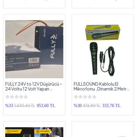
FULLY 24V to 12V Düşürücü -
FULLSOUND Kablolu El
24 Voltu 12 Volt Yapan
Mikrofonu , Dinamik 2 Metre
Çevirici - Otobüs Kamyon Tır
Kablolu Profesyonel El
Uyumlu 12V Dönüştürücü
Mikrofonu
1.430,40 TL
476,80 TL
%33
953,60 TL
%30
333,76 TL