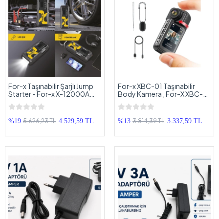
For-x Taşınabilir Şarjlı Jump
For-x XBC-01 Taşınabilir
Starter - For-x X-12000A
Body Kamera , For-X XBC-01
Akü Takviyesi + Lastik Şişirici
2.7K Ultra HD Mini Wi-Fi ve
+ Powerbank + Led Işık Hepsi
Body Kamera
Bir Arada
5.626,23 TL
3.814,39 TL
%19
4.529,59 TL
%13
3.337,59 TL