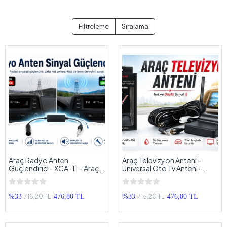
Filtreleme
Sıralama
Araç Radyo Anten
Araç Televizyon Anteni -
Güçlendirici - XCA-11 - Araç
Universal Oto Tv Anteni -
Radyo Anteni Sinyal
CX350 Oto Mobil Televizyon
Güçlendirici - Teyp Anten
ve Radyo Anteni
Sinyal Gücü Arttırıcı
715,20 TL
715,20 TL
%33
476,80 TL
%33
476,80 TL