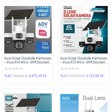
İnox Solar Güvenlik Kamerası
İnox Solar Güvenlik Kamerası
- İnox X14 4G e-SİM Destekli
- İnox X13 4G e-SİM Destekli
2 + 2 + 2 + 2 MP Güneş Enerjili
2 + 2 + 2 MP Güneş Enerjili
Güvenlik Kamerası
Güvenlik Kamerası
7.914,86 TL
6.770,55 TL
%16
6.675,19 TL
%15
5.721,59 TL