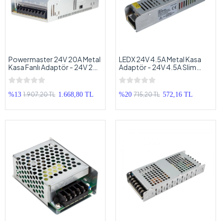
Powermaster 24V 20A Metal
LEDX 24V 4.5A Metal Kasa
Kasa Fanlı Adaptör - 24V 20A
Adaptör - 24V 4.5A Slim
- 480 W Slim Metal Kasa
Metal Kasa Trafo Adaptör
Adaptör
1.907,20 TL
715,20 TL
%13
1.668,80 TL
%20
572,16 TL