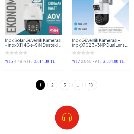
İnox Solar Güvenlik Kamerası
İnox Güvenlik Kamerası -
- İnox X11 4G e-SİM Destekli
İnox X102 3+3MP Dual Lens
2MP Güneş Enerjili Güvenlik
WİFİ Güvenlik Kamerası
Kamerası
4.481,91 TL
2.860,79 TL
%15
3.814,39 TL
%17
2.384,00 TL
1
2
3
...
10