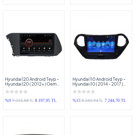
Hyundai İ20 Android Teyp –
Hyundai İ10 Android Teyp –
Hyundai İ20 ( 2012+ ) Oem
Hyundai i10 ( 2014 - 2017 )
Android Multimedya –
Oem Android Multimedya –
Hyundai İ20 Android Double
Hyundai İ10 Android Double
Teyp
Teyp
9.055,88 TL
8.340,94 TL
%9
8.197,95 TL
%13
7.244,70 TL