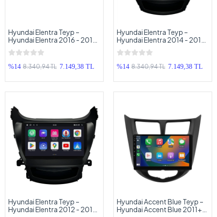
Hyundai Elentra Teyp –
Hyundai Elentra Teyp –
Hyundai Elentra 2016 - 2018
Hyundai Elentra 2014 - 2016
Oem Android Multimedya –
Oem Android Multimedya –
Hyundai Elentra Android
Hyundai Elentra Android
Double Teyp
Double Teyp
8.340,94 TL
8.340,94 TL
%14
7.149,38 TL
%14
7.149,38 TL
Hyundai Elentra Teyp –
Hyundai Accent Blue Teyp –
Hyundai Elentra 2012 - 2014
Hyundai Accent Blue 2011+