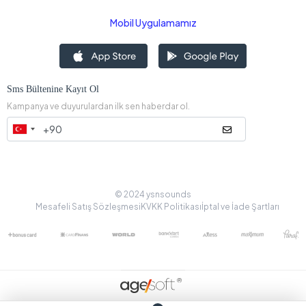
Mobil Uygulamamız
Sms Bültenine Kayıt Ol
Kampanya ve duyurulardan ilk sen haberdar ol.
© 2024 ysnsounds
Mesafeli Satış Sözleşmesi
KVKK Politikası
İptal ve İade Şartları