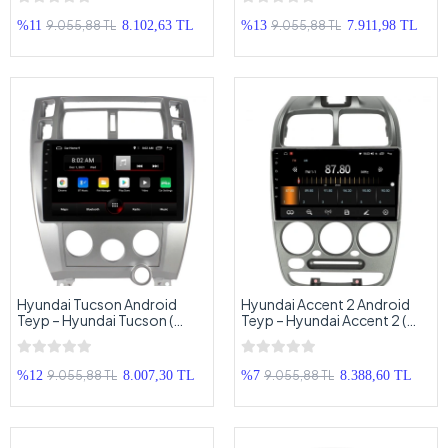
Multimedya – Hyundai
Multimedya – Hyundai
Tucson Android Double Teyp
Tucson Android Double Teyp
9.055,88 TL
9.055,88 TL
%11
8.102,63 TL
%13
7.911,98 TL
Hyundai Tucson Android
Hyundai Accent 2 Android
Teyp – Hyundai Tucson (
Teyp – Hyundai Accent 2 (
2005 - 2010 ) Oem Android
2001 - 2007 ) Oem Android
Multimedya – Hyundai
Multimedya – Hyundai
Tucson Android Double Teyp
Accent 2 Android Double
9.055,88 TL
9.055,88 TL
%12
8.007,30 TL
%7
8.388,60 TL
Teyp