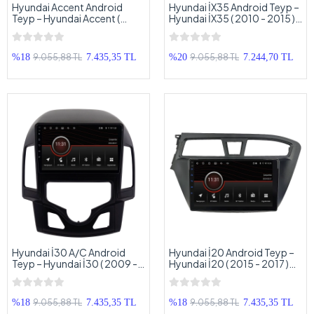
Hyundai Accent Android
Hyundai İX35 Android Teyp –
Teyp – Hyundai Accent (
Hyundai İX35 ( 2010 - 2015 )
2009+ ) Oem Android
Oem Android Multimedya –
Multimedya – Hyundai
Hyundai İX35 Android
Accent Android Double Teyp
Double Teyp
9.055,88 TL
9.055,88 TL
%18
7.435,35 TL
%20
7.244,70 TL
Hyundai İ30 A/C Android
Hyundai İ20 Android Teyp –
Teyp – Hyundai İ30 ( 2009 -
Hyundai İ20 ( 2015 - 2017 )
2012 ) Oem Android
Oem Android Multimedya –
Multimedya – Hyundai İ30
Hyundai İ20 Android Double
A/C Android Double Teyp
Teyp
9.055,88 TL
9.055,88 TL
%18
7.435,35 TL
%18
7.435,35 TL