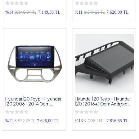
Oem Android Multimedya –
Oem Android Multimedya –
Hyundai Elentra Android
Hyundai Accent Blue Android
Double Teyp
Double Teyp
8.340,94 TL
8.579,25 TL
%14
7.149,38 TL
%11
7.626,00 TL
Hyundai İ20 Teyp – Hyundai
Hyundai İ20 Teyp – Hyundai
İ20 2008 - 2014 Oem
İ20 ( 2018+ ) Oem Android
Android Multimedya –
Multimedya – Hyundai İ20
Hyundai İ20 Android Double
Android Double Teyp
Teyp
8.579,25 TL
9.008,21 TL
%11
7.626,00 TL
%13
7.816,65 TL