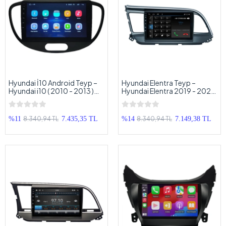
Hyundai İ10 Android Teyp –
Hyundai Elentra Teyp –
Hyundai i10 ( 2010 - 2013 )
Hyundai Elentra 2019 - 2021
Oem Android Multimedya –
Oem Android Multimedya –
Hyundai İ10 Android Double
Hyundai Elentra Android
Teyp
Double Teyp
8.340,94 TL
8.340,94 TL
%11
7.435,35 TL
%14
7.149,38 TL