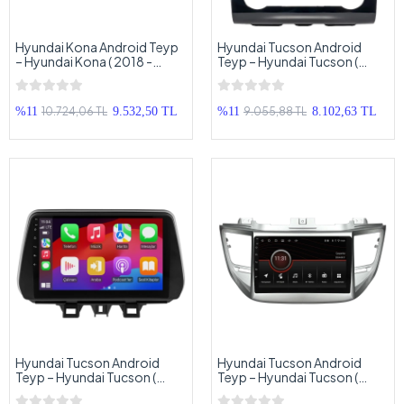
Hyundai Kona Android Teyp
Hyundai Tucson Android
– Hyundai Kona ( 2018 -
Teyp – Hyundai Tucson (
2022 ) Oem Android
2021 - 2023 ) Oem Android
Multimedya – Hyundai Kona
Multimedya – Hyundai
Android Double Teyp
Tucson Android Double Teyp
10.724,06 TL
9.055,88 TL
%11
9.532,50 TL
%11
8.102,63 TL
Hyundai Tucson Android
Hyundai Tucson Android
Teyp – Hyundai Tucson (
Teyp – Hyundai Tucson (
2018 - 2020 ) Oem Android
2015 - 2018 ) Oem Android