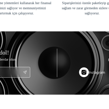
e yöntemleri kullanarak her finansal
Siparişlerinizi özenle paketleyip 
inizi sağlıyor ve memnuniyetinizi
sağlam ve zarar görmeden sizlere 
artırmak için çalışıyoruz.
sağlıyoruz.
dol!
berdar olun.
Instagram