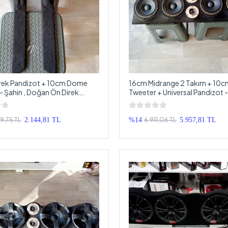
irek Pandizot + 10cm Dome
16cm Midrange 2 Takım + 10
- Şahin , Doğan Ön Direk
Tweeter + Universal Pandizot -
t
Ekonomik Set
9,75 TL
6.911,06 TL
2.144,81 TL
%14
5.957,81 TL