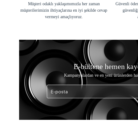
Müşteri odaklı yaklaşımımızla her zaman
Güvenli ödem
müşterilerimizin ihtiyaçlarına en iyi şekilde cevap
güvenliğ
vermeyi amaçlıyoruz.
E-bültene hemen kay
Kampanyalardan ve en yeni ürünlerden ha