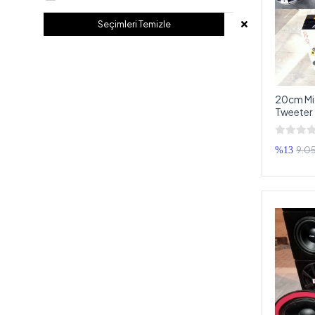
Seçimleri Temizle
20cm Mi
Tweeter 
Ses Sist
9.05
%13