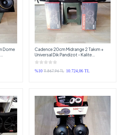
cm Dome
Cadence 20cm Midrange 2 Takım +
Universal Dik Pandizot - Kalite
Arayanlara
11.867,96 TL
%10
10.724,06 TL