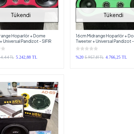
Tükendi
Tükendi
drange Hoparlör + Dome
16cm Midrange Hoparlör + D
+ Universal Pandizot - SIFIR
Tweeter + Universal Pandizot -
4,44 TL
5.957,81 TL
5.242,88 TL
%20
4.766,25 TL