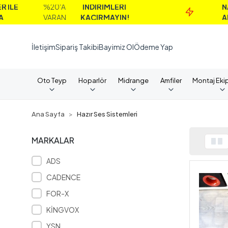
%20'A
İNDİRİMLERİ
NAKİT
VARAN
KAÇIRMAYIN!
ALIMLARDA
İletişim
Sipariş Takibi
Bayimiz Ol
Ödeme Yap
Oto Teyp
Hoparlör
Midrange
Amfiler
Montaj Eki
Ana Sayfa
Hazır Ses Sistemleri
MARKALAR
ADS
CADENCE
FOR-X
KİNGVOX
YSN