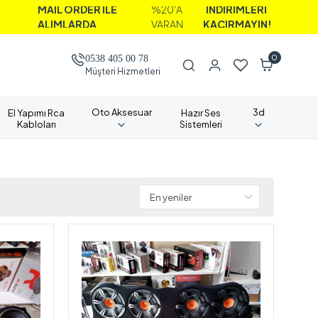
 ORDER İLE
%20'A
İNDİRİMLERİ
LARDA
VARAN
KAÇIRMAYIN!
0
0538 405 00 78
Müşteri Hizmetleri
Oto Aksesuar
3d
El Yapımı Rca
Hazır Ses
Kabloları
Sistemleri