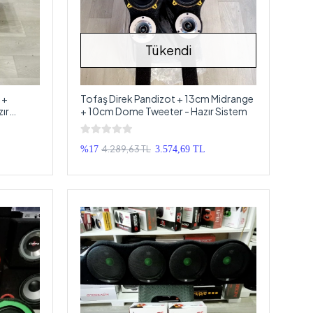
Tükendi
 +
Tofaş Direk Pandizot + 13cm Midrange
zır
+ 10cm Dome Tweeter - Hazır Sistem
4.289,63 TL
%17
3.574,69 TL