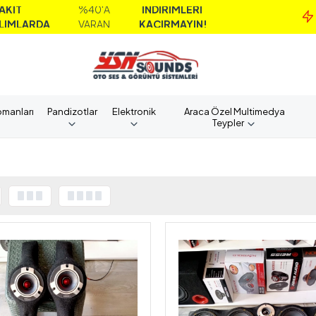
%40'A
İNDİRİMLERİ
MAİL
VARAN
KAÇIRMAYIN!
ALIM
pmanları
Pandizotlar
Elektronik
Araca Özel Multimedya
Teypler