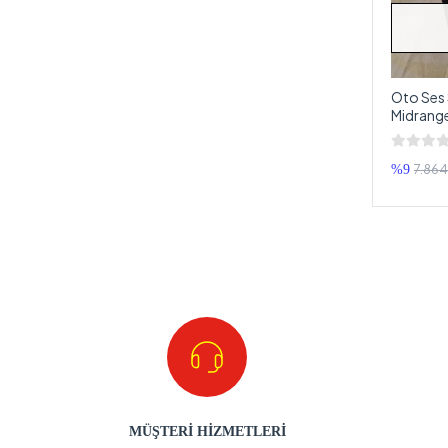
Oto Ses 
Midrange
7.864
%9
MÜŞTERİ HİZMETLERİ