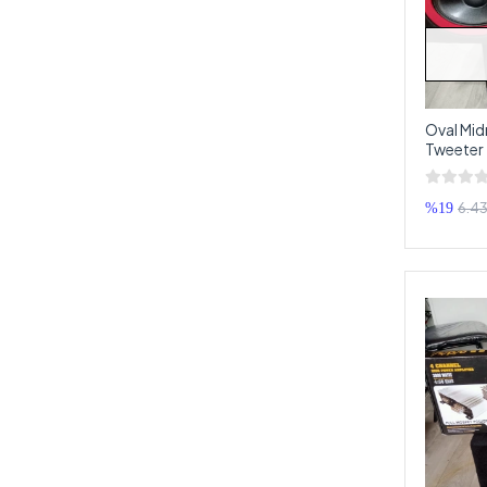
Oval Mi
Tweeter 
6.43
%19