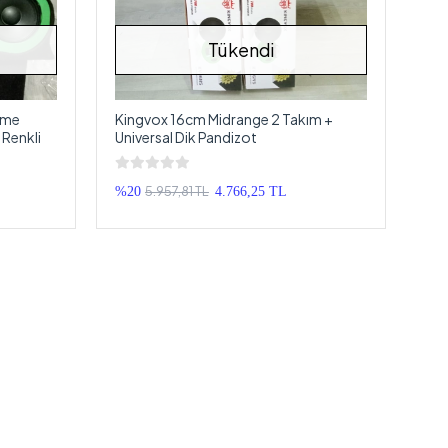
Tükendi
ome
Kingvox 16cm Midrange 2 Takım +
 Renkli
Universal Dik Pandizot
5.957,81 TL
%20
4.766,25 TL