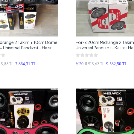
drange 2 Takım + 10cm Dome
For-x 20cm Midrange 2 Takım
+ Universal Pandizot - Hazır
Universal Pandizot - Kaliteli Ha
emi
Tesisat
5,88 TL
11.915,63 TL
7.864,31 TL
%20
9.532,50 TL