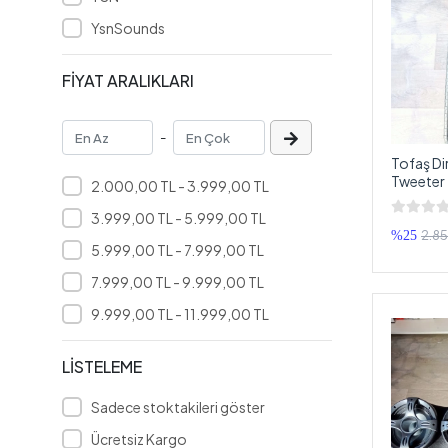
YsnSounds
FİYAT ARALIKLARI
-
Tofaş D
Tweeter 
2.000,00 TL - 3.999,00 TL
Pandizo
3.999,00 TL - 5.999,00 TL
2.85
%25
5.999,00 TL - 7.999,00 TL
7.999,00 TL - 9.999,00 TL
9.999,00 TL - 11.999,00 TL
LİSTELEME
Sadece stoktakileri göster
Ücretsiz Kargo