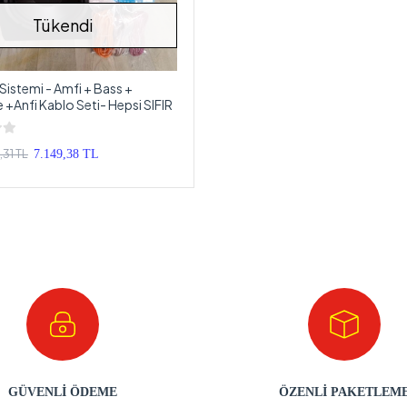
Tükendi
Sistemi - Amfi + Bass +
 +Anfi Kablo Seti- Hepsi SIFIR
,31 TL
7.149,38 TL
GÜVENLİ ÖDEME
ÖZENLİ PAKETLEM