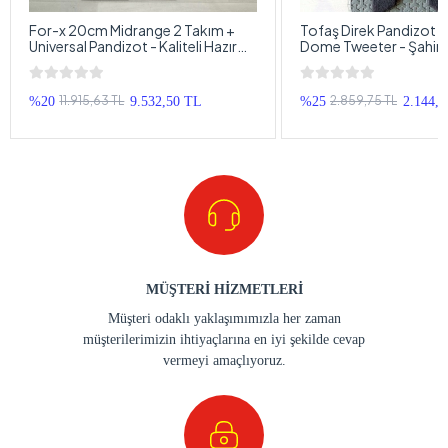
For-x 20cm Midrange 2 Takım +
Tofaş Direk Pandizot 
Universal Pandizot - Kaliteli Hazır
Dome Tweeter - Şahin
Tesisat
Direk Pandizot
11.915,63 TL
2.859,75 TL
%20
9.532,50 TL
%25
2.144,
MÜŞTERİ HİZMETLERİ
Müşteri odaklı yaklaşımımızla her zaman
müşterilerimizin ihtiyaçlarına en iyi şekilde cevap
vermeyi amaçlıyoruz.