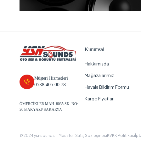
Kurumsal
Hakkımızda
Mağazalarımız
Müşteri Hizmetleri
0538 405 00 78
Havale Bildirim Formu
Kargo Fiyatları
ÖMERCİKLER MAH. 8035 SK. NO:
20 B AKYAZI/ SAKARYA
© 2024 ysnsounds
Mesafeli Satış Sözleşmesi
KVKK Politikası
İpt