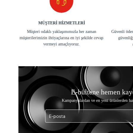
MÜŞTERİ HİZMETLERİ
Müşteri odaklı yaklaşımımızla her zaman
Güvenli ödem
müşterilerimizin ihtiyaçlarına en iyi şekilde cevap
güvenliğ
vermeyi amaçlıyoruz.
E-bültene hemen kay
Kampanyalardan ve en yeni ürünlerden ha