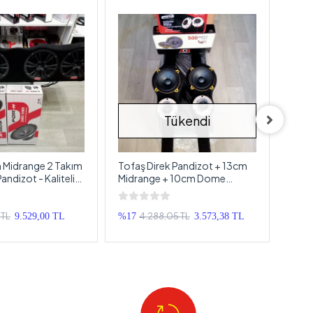
Tükendi
 Midrange 2 Takım
Tofaş Direk Pandizot + 13cm
Oval
Pandizot - Kaliteli
Midrange + 10cm Dome
Dome
t
Tweeter - Hazır Sistem
Pandi
 TL
4.288,05 TL
9.529,00 TL
%17
3.573,38 TL
%19