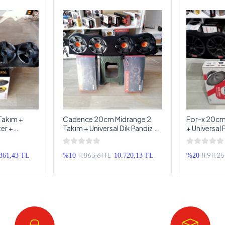
Takım +
Cadence 20cm Midrange 2
For-x 20cm
er +
Takım + Universal Dik Pandizot
+ Universal 
- Hazır Ses
- Kalite Arayanlara
Hazır Tesisa
11.863,61 TL
11.911,25
.861,43 TL
%10
10.720,13 TL
%20