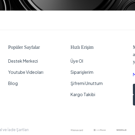
Popüler Sayfalar
Hızlı Erişim
M
a
Destek Merkezi
Üye Ol
y
Youtube Videoları
Siparişlerim
Blog
Şifremi Unuttum
Kargo Takibi
al ve İade Şartları