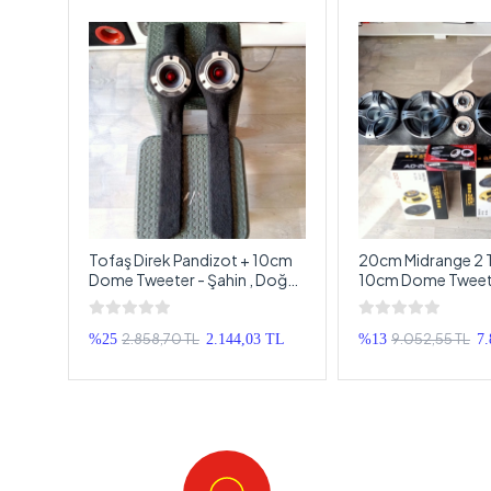
+
Tofaş Direk Pandizot + 10cm
20cm Midrange 2 
l
Dome Tweeter - Şahin , Doğan
10cm Dome Tweet
Ön Direk Pandizot
Universal Pandizot 
Sistemi
2.858,70 TL
9.052,55 TL
TL
%25
2.144,03 TL
%13
7