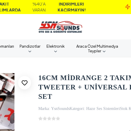
%40'A
İNDİRİMLERİ
MA
A
VARAN
KAÇIRMAYIN!
A
pmanları
Pandizotlar
Elektronik
Araca Özel Multimedya
Teypler
16CM MİDRANGE 2 TAKI
TWEETER + UNİVERSAL 
SET
Marka:
YsnSounds
Kategori:
Hazır Ses Sistemleri
Stok 