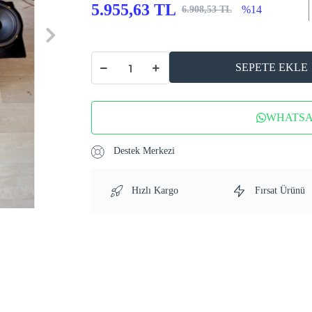
5.955,63 TL
%14
6.908,53 TL
SEPETE EKLE
WHATSAP
Destek Merkezi
Hızlı Kargo
Fırsat Ürünü