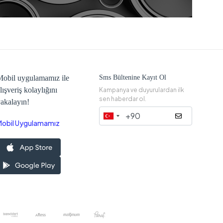
obil uygulamamız ile
Sms Bültenine Kayıt Ol
lışveriş kolaylığını
Kampanya ve duyurulardan ilk
sen haberdar ol.
akalayın!
Mobil Uygulamamız