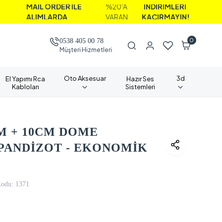
İL ORDER İLE
%20'A
İNDİRİMLERİ
LIMLARDA
VARAN
KAÇIRMAYIN!
0
0538 405 00 78
Müşteri Hizmetleri
Oto Aksesuar
3d
El Yapımı Rca
Hazır Ses
Kabloları
Sistemleri
M + 10CM DOME
PANDİZOT - EKONOMİK
Kodu:
1371