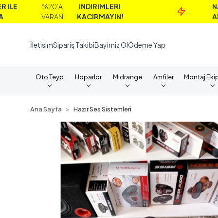
%20'A
İNDİRİMLERİ
NAKİT
VARAN
KAÇIRMAYIN!
ALIMLARD
İletişim
Sipariş Takibi
Bayimiz Ol
Ödeme Yap
Oto Teyp
Hoparlör
Midrange
Amfiler
Montaj Eki
Ana Sayfa
Hazır Ses Sistemleri