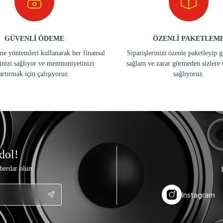
GÜVENLİ ÖDEME
ÖZENLİ PAKETLEM
e yöntemleri kullanarak her finansal
Siparişlerinizi özenle paketleyip 
inizi sağlıyor ve memnuniyetinizi
sağlam ve zarar görmeden sizlere 
artırmak için çalışıyoruz.
sağlıyoruz.
dol!
berdar olun.
Instagram