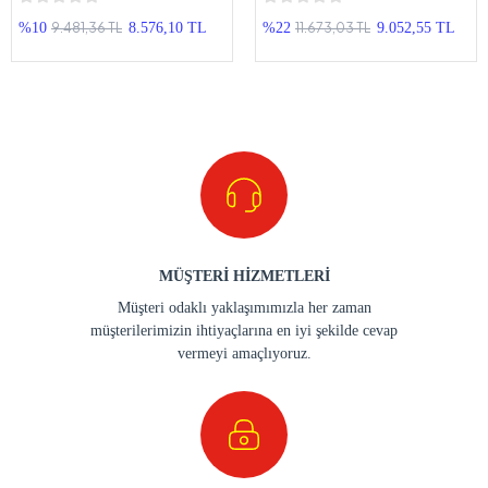
Android Double Teyp
Android Double Teyp
9.481,36 TL
11.673,03 TL
%10
8.576,10 TL
%22
9.052,55 TL
MÜŞTERİ HİZMETLERİ
Müşteri odaklı yaklaşımımızla her zaman
müşterilerimizin ihtiyaçlarına en iyi şekilde cevap
vermeyi amaçlıyoruz.