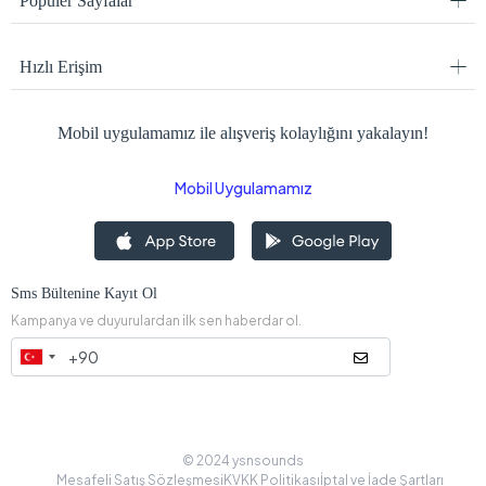
Popüler Sayfalar
Hızlı Erişim
Mobil uygulamamız ile alışveriş kolaylığını yakalayın!
Mobil Uygulamamız
Sms Bültenine Kayıt Ol
Kampanya ve duyurulardan ilk sen haberdar ol.
© 2024 ysnsounds
Mesafeli Satış Sözleşmesi
KVKK Politikası
İptal ve İade Şartları