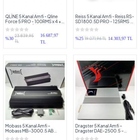
QLİNE 5 Kanal Amfi - Qline
Reiss 5 Kanal Amfi - Reiss RS-
Force 5 PRO - 100RMS x 4 +
SD1800.5D PRO - 125RMS x
450RMS - QLİNE Force5
4 + 500RMS - Bass Kontrollü
Bass Kontrollü 5 Kanal Oto
5 Kanal Oto Anfi
16.687,97
23.839,95
Anfi
19.071,96 TL
%30
%25
14.303,97 TL
TL
TL
Mobass 5 Kanal Amfi –
Dragster 5 Kanal Amfi –
Mobass MB-3000.5 AB
Dragster DAE-2500.5 –
Class – Bass Kontrollü Oto
80RMS + 300RMS Bass