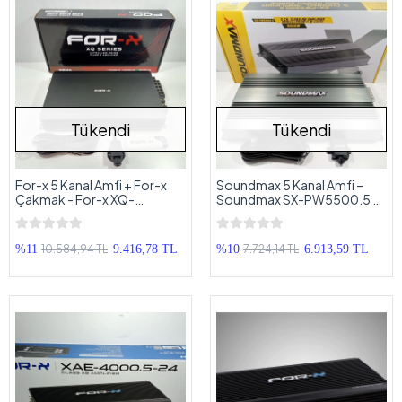
Tükendi
Tükendi
For-x 5 Kanal Amfi + For-x
Soundmax 5 Kanal Amfi –
Çakmak - For-x XQ-
Soundmax SX-PW5500.5 –
1000.5D – Bass Kontrollü
5500w Bass Kontrollü Oto
Oto Anfi
Anfi
10.584,94 TL
7.724,14 TL
%11
9.416,78 TL
%10
6.913,59 TL