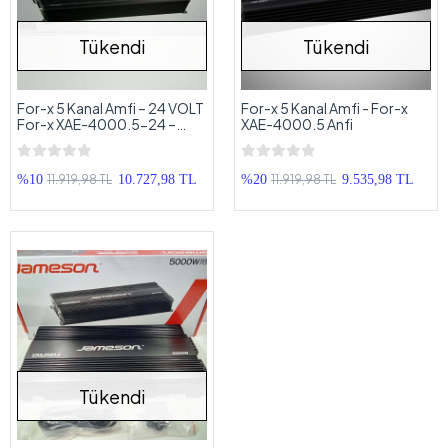
Tükendi
Tükendi
For-x 5 Kanal Amfi – 24 VOLT
For-x 5 Kanal Amfi - For-x
For-x XAE-4000.5-24 –
XAE-4000.5 Anfi
Bass Kontrollü Oto Anfi
11.919,98 TL
11.919,98 TL
%10
10.727,98 TL
%20
9.535,98 TL
Tükendi