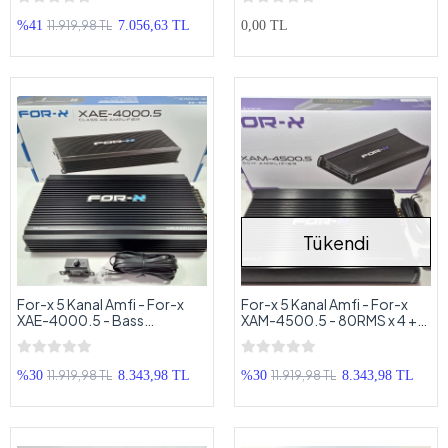
Anfi
Kontrollü Oto Anfi
11.919,98 TL
%41
7.056,63 TL
0,00 TL
Tükendi
For-x 5 Kanal Amfi - For-x
For-x 5 Kanal Amfi - For-x
XAE-4000.5 - Bass
XAM-4500.5 - 80RMS x 4 +
Kontrollü Oto Anfi
300RMS - Bass Kontrollü 5
Kanal Oto Anfi
11.919,98 TL
11.919,98 TL
%30
8.343,98 TL
%30
8.343,98 TL