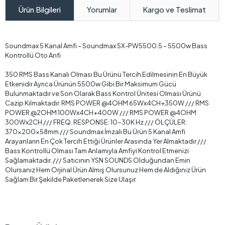
Yorumlar
Kargo ve Teslimat
Ürün Bilgileri
Soundmax 5 Kanal Amfi – Soundmax SX-PW5500.5 – 5500w Bass
Kontrollü Oto Anfi
350 RMS Bass Kanalı Olması Bu Ürünü Tercih Edilmesinin En Büyük
Etkenidir Ayrıca Ürünün 5500w Gibi Bir Maksimum Gücü
Bulunmaktadır ve Son Olarak Bass Kontrol Ünitesi Olması Ürünü
Cazip Kılmaktadır. RMS POWER @4OHM 65Wx4CH+350W /// RMS
POWER @2OHM 100Wx4CH+400W /// RMS POWER @4OHM
300Wx2CH /// FREQ. RESPONSE: 10-30K Hz /// ÖLÇÜLER:
370x200x58mm /// Soundmax İmzalı Bu Ürün 5 Kanal Amfi
Arayanların En Çok Tercih Ettiği Ürünler Arasında Yer Almaktadır ///
Bass Kontrollü Olması Tam Anlamıyla Amfiyi Kontrol Etmenizi
Sağlamaktadır. /// Satıcının YSN SOUNDS Olduğundan Emin
Olursanız Hem Orjinal Ürün Almış Olursunuz Hem de Aldığınız Ürün
Sağlam Bir Şekilde Paketlenerek Size Ulaşır.