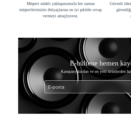
Müşteri odaklı yaklaşımımızla her zaman
Güvenli ödem
müşterilerimizin ihtiyaçlarına en iyi şekilde cevap
güvenliğ
vermeyi amaçlıyoruz.
E-bültene hemen kay
Kampanyalardan ve en yeni ürünlerden ha