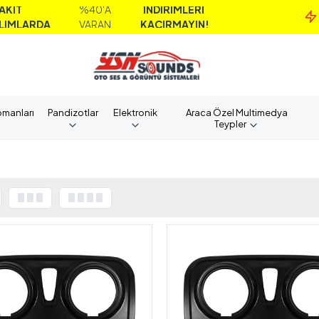
%40'A
İNDİRİMLERİ
MA
A
VARAN
KAÇIRMAYIN!
A
pmanları
Pandizotlar
Elektronik
Araca Özel Multimedya
Teypler