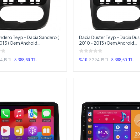
ndero Teyp – Dacia Sandero (
Dacia Duster Teyp – Dacia Dust
013 ) Oem Android
2010 - 2013 ) Oem Android
ya – Dacia Sandero Android
Multimedya – Dacia Duster An
Teyp
Double Teyp
4,19 TL
9.294,19 TL
8.388,60 TL
%10
8.388,60 TL