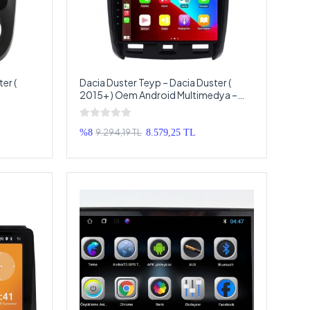
er (
Dacia Duster Teyp – Dacia Duster (
2015+ ) Oem Android Multimedya –
droid
Dacia Duster Android Double Teyp
9.294,19 TL
%8
8.579,25 TL