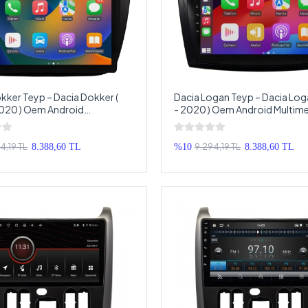
kker Teyp – Dacia Dokker (
Dacia Logan Teyp – Dacia Log
2020 ) Oem Android
- 2020 ) Oem Android Multim
ya – Dacia Dokker Android
Dacia Logan Android Double 
Teyp
4,19 TL
9.294,19 TL
8.388,60 TL
%10
8.388,60 TL