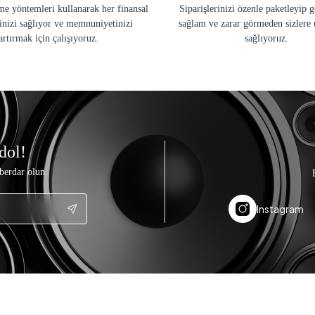
e yöntemleri kullanarak her finansal
Siparişlerinizi özenle paketleyip 
inizi sağlıyor ve memnuniyetinizi
sağlam ve zarar görmeden sizlere 
artırmak için çalışıyoruz.
sağlıyoruz.
dol!
berdar olun.
Instagram