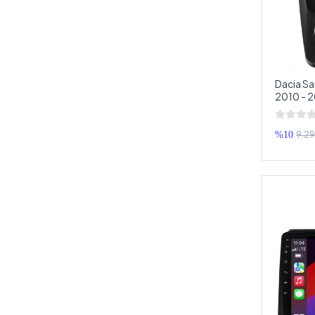
Dacia Sa
2010 - 2
Multimed
Double 
9.29
%10