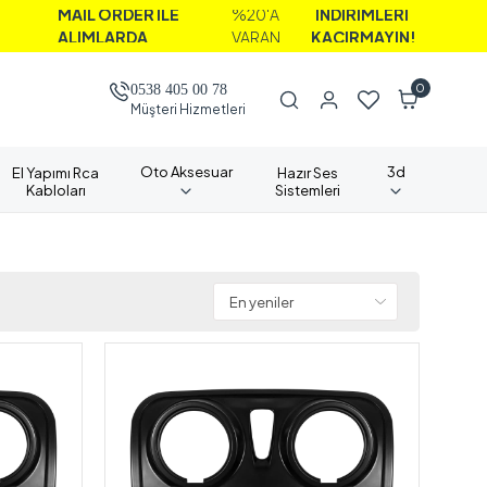
İL ORDER İLE
%20'A
İNDİRİMLERİ
LIMLARDA
VARAN
KAÇIRMAYIN!
0
0538 405 00 78
Müşteri Hizmetleri
Oto Aksesuar
3d
El Yapımı Rca
Hazır Ses
Kabloları
Sistemleri