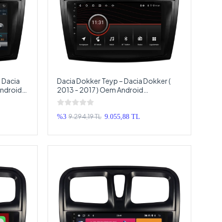
 Dacia
Dacia Dokker Teyp – Dacia Dokker (
Android
2013 - 2017 ) Oem Android
Android
Multimedya – Dacia Dokker Android
Double Teyp
9.294,19 TL
%3
9.055,88 TL