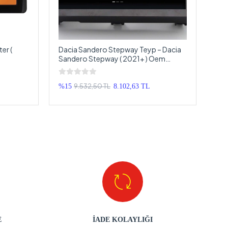
er (
Dacia Sandero Stepway Teyp – Dacia
Sandero Stepway ( 2021+ ) Oem
droid
Android Multimedya – Dacia Sandero
Stepway Android Double Teyp
9.532,50 TL
%15
8.102,63 TL
E
İADE KOLAYLIĞI