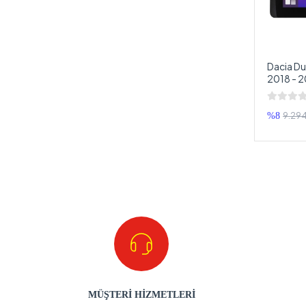
Dacia Du
2018 - 2
Multimed
Double 
9.294
%8
MÜŞTERİ HİZMETLERİ