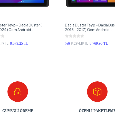
ster Teyp – Dacia Duster (
Dacia Duster Teyp – Dacia Dust
024 ) Oem Android
2015 - 2017 ) Oem Android
ya – Dacia Duster Android
Multimedya – Dacia Duster An
Teyp
Double Teyp
,19 TL
9.294,19 TL
8.579,25 TL
%6
8.769,90 TL
GÜVENLİ ÖDEME
ÖZENLİ PAKETLEM