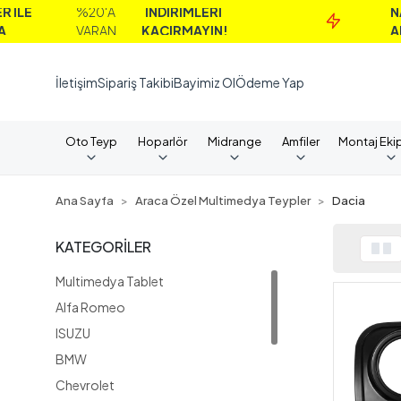
%20'A
İNDİRİMLERİ
NAKİT
VARAN
KAÇIRMAYIN!
ALIMLARD
İletişim
Sipariş Takibi
Bayimiz Ol
Ödeme Yap
Oto Teyp
Hoparlör
Midrange
Amfiler
Montaj Eki
Ana Sayfa
Araca Özel Multimedya Teypler
Dacia
KATEGORİLER
Multimedya Tablet
Alfa Romeo
ISUZU
BMW
Chevrolet