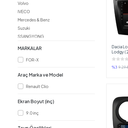
Volvo
IVECO
Mercedes & Benz
Suzuki
SSANGYONG
LAND ROVER
Dacia Lo
MARKALAR
Lodgy ( 
JEEP
Multimed
FOR-X
Audi
Double 
9.294
%3
Citroen
Araç Marka ve Model
Dacia
Fiat
Renault Clio
Ford
Ekran Boyut (inç)
Honda
Hyundai
9.0 inç
Kia
Teyp Özellikleri
Mazda