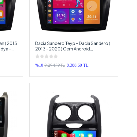
an ( 2013
Dacia Sandero Teyp – Dacia Sandero (
edya –
2013 - 2020 ) Oem Android
Teyp
Multimedya – Dacia Sandero Android
Double Teyp
9.294,19 TL
%10
8.388,60 TL