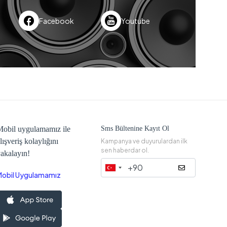
Facebook
Youtube
obil uygulamamız ile
Sms Bültenine Kayıt Ol
lışveriş kolaylığını
Kampanya ve duyurulardan ilk
sen haberdar ol.
akalayın!
Mobil Uygulamamız