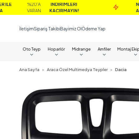
%20'A
İNDİRİMLERİ
NAKİT
VARAN
KAÇIRMAYIN!
ALIMLARD
İletişim
Sipariş Takibi
Bayimiz Ol
Ödeme Yap
Oto Teyp
Hoparlör
Midrange
Amfiler
Montaj Eki
Ana Sayfa
Araca Özel Multimedya Teypler
Dacia