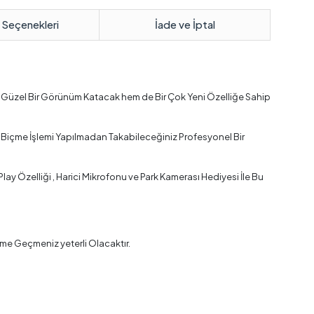
 Seçenekleri
İade ve İptal
a Güzel Bir Görünüm Katacak hem de Bir Çok Yeni Özelliğe Sahip
 Biçme İşlemi Yapılmadan Takabileceğiniz Profesyonel Bir
y Özelliği , Harici Mikrofonu ve Park Kamerası Hediyesi İle Bu
me Geçmeniz yeterli Olacaktır.