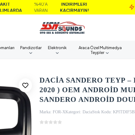
%40'A
İNDİRİMLERİ
M
A
VARAN
KAÇIRMAYIN!
A
pmanları
Pandizotlar
Elektronik
Araca Özel Multimedya
Teypler
DACİA SANDERO TEYP – D
2020 ) OEM ANDROİD MU
SANDERO ANDROİD DOU
Marka:
FOR-X
Kategori:
Dacia
Stok Kodu:
KPITDIF5B