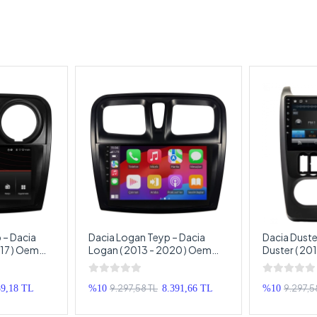
 – Dacia
Dacia Logan Teyp – Dacia
Dacia Duste
017 ) Oem
Logan ( 2013 - 2020 ) Oem
Duster ( 20
a – Dacia
Android Multimedya – Dacia
Android Mul
ouble Teyp
Logan Android Double Teyp
Duster And
9.297,58 TL
9.297,5
59,18 TL
%10
8.391,66 TL
%10