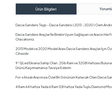
Yoruml
Ürün Bilgileri
Dacia Sandero Teyp – Dacia Sandero ( 2013 - 2020 ) Oem Andr
Dacia Sandero Araçlar İle Birebir Uyum Sağlayan ve Aracın Her
Olacaksınız.
2013 Model ve 2020 Model Arası Dacia Sandero Araçlar İçin Öze
Cihazdır.
9″ QLed Ekrana Sahip Olan , 2Gb Ram ve 32GB Hafızası Bulunan ,
Ürünü Kaçırmamanızı Tavsiye Ederim.
For-x İmzalı Aracınıza Özel Bir Görünüm Katacak Olan Dacia Sa
4 Ram 64 hafıza Yada 6 Ram 128 hafıza Yada Tuşlu Diamond Mode