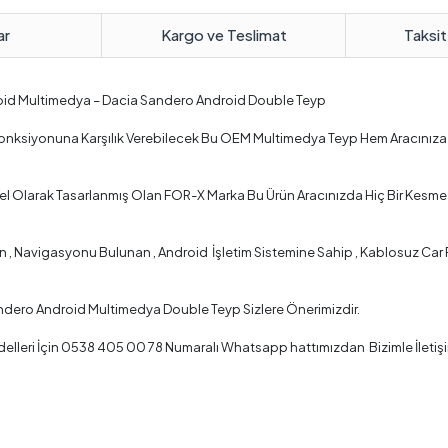
ar
Kargo ve Teslimat
Taksit
oid Multimedya – Dacia Sandero Android Double Teyp
 Fonksiyonuna Karşılık Verebilecek Bu OEM Multimedya Teyp Hem Aracınız
l Olarak Tasarlanmış Olan FOR-X Marka Bu Ürün Aracınızda Hiç Bir Kesme
 Navigasyonu Bulunan , Android İşletim Sistemine Sahip , Kablosuz Car Pla
ndero Android Multimedya Double Teyp Sizlere Önerimizdir.
lleri İçin 0538 405 00 78 Numaralı Whatsapp hattımızdan Bizimle İletişi