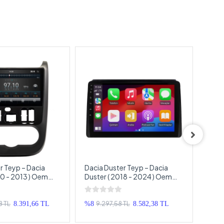
r Teyp – Dacia
Dacia Duster Teyp – Dacia
Daci
10 - 2013 ) Oem
Duster ( 2018 - 2024 ) Oem
– Da
timedya – Dacia
Android Multimedya – Dacia
2021
roid Double Teyp
Duster Android Double Teyp
Mult
Stepway And
8 TL
9.297,58 TL
8.391,66 TL
%8
8.582,38 TL
%15
Teyp