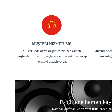
MÜŞTERİ HİZMETLERİ
Müşteri odaklı yaklaşımımızla her zaman
Güvenli ödem
müşterilerimizin ihtiyaçlarına en iyi şekilde cevap
güvenliğ
vermeyi amaçlıyoruz.
E-bültene hemen kay
Kampanyalardan ve en yeni ürünlerden ha