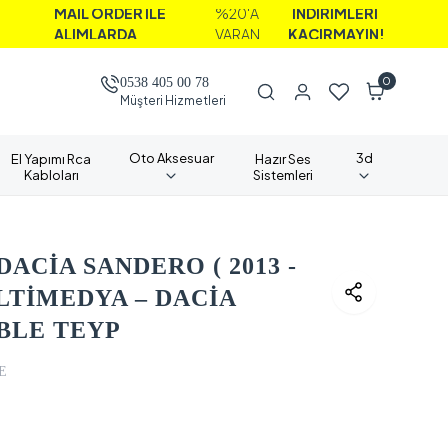
AİL ORDER İLE
%20'A
İNDİRİMLERİ
LIMLARDA
VARAN
KAÇIRMAYIN!
0
0538 405 00 78
Müşteri Hizmetleri
Oto Aksesuar
3d
El Yapımı Rca
Hazır Ses
Kabloları
Sistemleri
ACİA SANDERO ( 2013 -
LTİMEDYA – DACİA
BLE TEYP
E