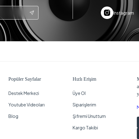
Instagram
Popüler Sayfalar
Hızlı Erişim
M
a
Destek Merkezi
Üye Ol
y
Youtube Videoları
Siparişlerim
Blog
Şifremi Unuttum
Kargo Takibi