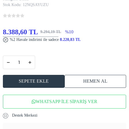
Stok Kodu:
12NQSAYUZU
8.388,60 TL
%10
9.294,19 TL
%2 Havale indirimi ile sadece
8.220,83 TL
SEPETE EKLE
HEMEN AL
WHATSAPP İLE SİPARİŞ VER
Destek Merkezi