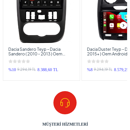
Dacia Sandero Teyp – Dacia
Dacia Duster Teyp – Dac
Sandero ( 2010 - 2013 ) Oem
2015+ ) Oem Android 
Android Multimedya – Dacia
– Dacia Duster Androi
Sandero Android Double Teyp
Teyp
9.294,19 TL
9.294,19 TL
%10
8.388,60 TL
%8
8.579,25
MÜŞTERİ HİZMETLERİ