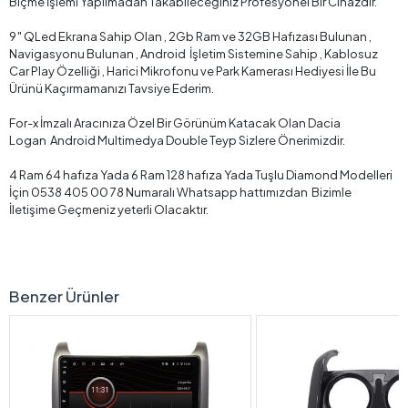
Biçme İşlemi Yapılmadan Takabileceğiniz Profesyonel Bir Cihazdır.
9″ QLed Ekrana Sahip Olan , 2Gb Ram ve 32GB Hafızası Bulunan ,
Navigasyonu Bulunan , Android İşletim Sistemine Sahip , Kablosuz
Car Play Özelliği , Harici Mikrofonu ve Park Kamerası Hediyesi İle Bu
Ürünü Kaçırmamanızı Tavsiye Ederim.
For-x İmzalı Aracınıza Özel Bir Görünüm Katacak Olan Dacia
Logan Android Multimedya Double Teyp Sizlere Önerimizdir.
4 Ram 64 hafıza Yada 6 Ram 128 hafıza Yada Tuşlu Diamond Modelleri
İçin 0538 405 00 78 Numaralı Whatsapp hattımızdan Bizimle
İletişime Geçmeniz yeterli Olacaktır.
Benzer Ürünler