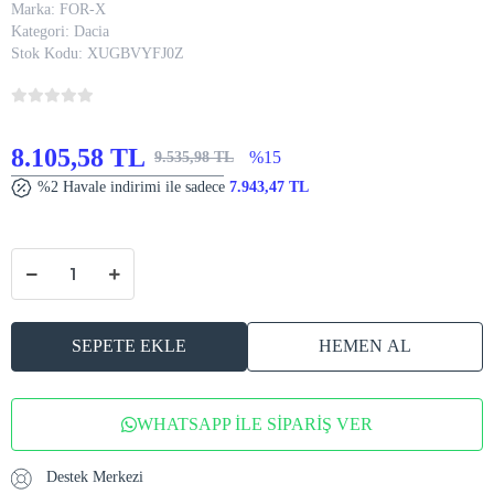
Marka:
FOR-X
Kategori:
Dacia
Stok Kodu:
XUGBVYFJ0Z
8.105,58 TL
%15
9.535,98 TL
%2 Havale indirimi ile sadece
7.943,47 TL
SEPETE EKLE
HEMEN AL
WHATSAPP İLE SİPARİŞ VER
Destek Merkezi