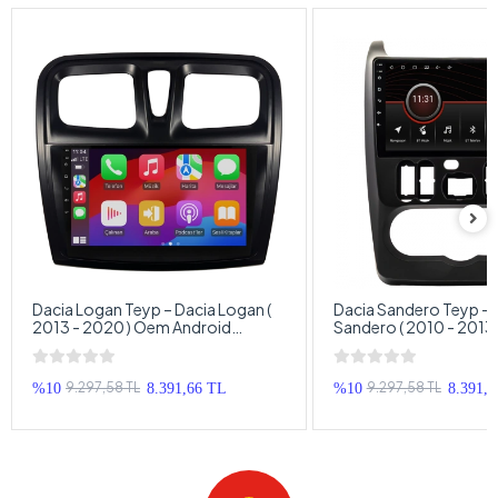
Dacia Logan Teyp – Dacia Logan (
Dacia Sandero Teyp – 
2013 - 2020 ) Oem Android
Sandero ( 2010 - 2013
Multimedya – Dacia Logan Android
Android Multimedya – 
Double Teyp
Sandero Android Doub
9.297,58 TL
9.297,58 TL
%10
8.391,66 TL
%10
8.391,