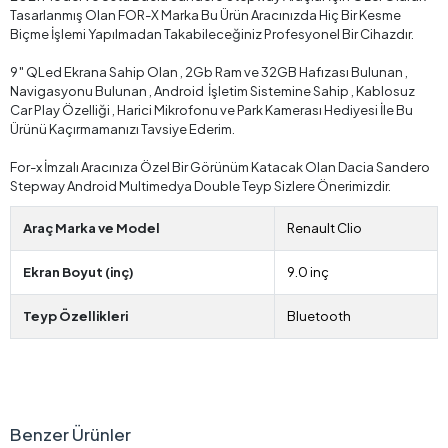
Tasarlanmış Olan FOR-X Marka Bu Ürün Aracınızda Hiç Bir Kesme
Biçme İşlemi Yapılmadan Takabileceğiniz Profesyonel Bir Cihazdır.
9″ QLed Ekrana Sahip Olan , 2Gb Ram ve 32GB Hafızası Bulunan ,
Navigasyonu Bulunan , Android İşletim Sistemine Sahip , Kablosuz
Car Play Özelliği , Harici Mikrofonu ve Park Kamerası Hediyesi İle Bu
Ürünü Kaçırmamanızı Tavsiye Ederim.
For-x İmzalı Aracınıza Özel Bir Görünüm Katacak Olan Dacia Sandero
Stepway Android Multimedya Double Teyp Sizlere Önerimizdir.
Araç Marka ve Model
Renault Clio
Ekran Boyut (inç)
9.0 inç
Teyp Özellikleri
Bluetooth
Benzer Ürünler