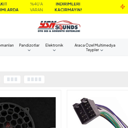
40'A
İNDİRİMLERİ
MAİL ORDE
ARAN
KAÇIRMAYIN!
ALIMLAR
pmanları
Pandizotlar
Elektronik
Araca Özel Multimedya
Teypler