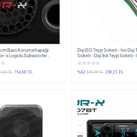
0cm Bass Koruma Kapağı
Dişi ISO Teyp Soketi - İso Dişi
For-x Logolu Subwoofer
Soketi - Dişi İkili Teyp Soketi - 
Kapağı 20cm - 1 Adet
Universal Teyp Soketi
7,00 TL
619,39 TL
714,68 TL
%62
238,23 TL