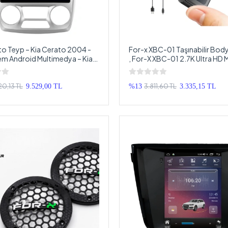
to Teyp – Kia Cerato 2004 -
For-x XBC-01 Taşınabilir Bod
m Android Multimedya – Kia
, For-X XBC-01 2.7K Ultra HD M
Android Double Teyp
ve Body Kamera
20,13 TL
3.811,60 TL
9.529,00 TL
%13
3.335,15 TL