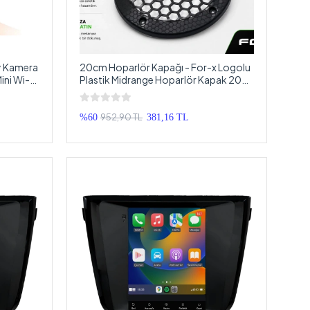
y Kamera
20cm Hoparlör Kapağı - For-x Logolu
ini Wi-Fi
Plastik Midrange Hoparlör Kapak 20
cm - 2 Adet
952,90 TL
%60
381,16 TL