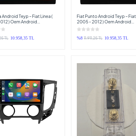
a Android Teyp – Fiat Linea (
Fiat Punto Android Teyp – Fia
2012 ) Oem Android
2005 - 2012 ) Oem Android
ya – Fiat Linea Android
Multimedya – Fiat Punto Andr
Teyp
Double Teyp
,25 TL
11.911,25 TL
10.958,35 TL
%8
10.958,35 TL