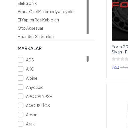
Elektronik
Araca Özel Multimedya Teypler
El Yapımı Rca Kabloları
Oto Aksesuar
Hazır Ses Sistemleri
For-x 2
MARKALAR
Siyah - 
Koruma 
ADS
1.47
%52
AKC
Alpine
Anycubic
APOCALYPSE
AQOUSTİCS
Areon
Atak