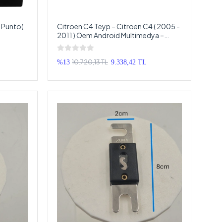
t Punto(
Citroen C4 Teyp – Citroen C4 ( 2005 -
2011 ) Oem Android Multimedya –
oid
Citroen C4 Android Double Teyp
10.720,13 TL
%13
9.338,42 TL