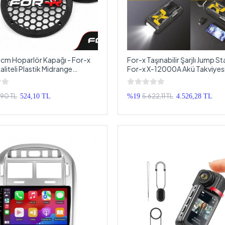
cm Hoparlör Kapağı - For-x
For-x Taşınabilir Şarjlı Jump St
liteli Plastik Midrange
For-x X-12000A Akü Takviyesi
 Kapak 20 cm - 2 Adet
Şişirici + Powerbank + Led Işık 
Arada
,90 TL
5.622,11 TL
524,10 TL
%19
4.526,28 TL