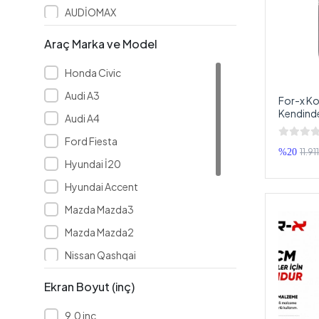
AUDİOMAX
Avatar
Araç Marka ve Model
Bambu Lab
Honda Civic
Bass
Audi A3
For-x Ko
BİX
Kendinden
Audi A4
Boker
Subwoo
Ford Fiesta
BOSCHMANN
11.91
%20
Hyundai İ20
Browning
Hyundai Accent
BUROCK
Mazda Mazda3
CADENCE
Mazda Mazda2
CARBELLO
Nissan Qashqai
CARBOON
Skoda Octavia
Ekran Boyut (inç)
CLEAR VİSİON
Opel İnsignia
DATOR
9.0 inç