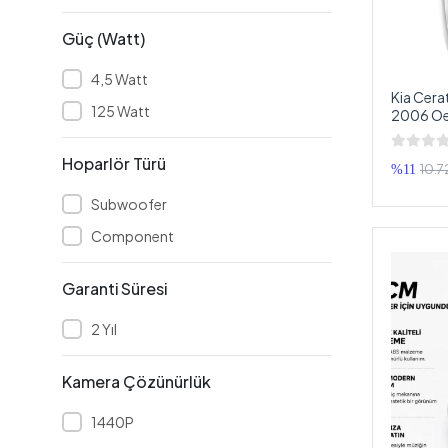
FULLSOUND
Güç (Watt)
Fully
4,5 Watt
GP
Kia Cera
125 Watt
GRATİA
2006 Oe
Cerato 
Greencell
Hoparlör Türü
10.7
%11
HARARET
Subwoofer
HELLO
Component
İNOX
JAMESON
Garanti Süresi
JBL
2 Yıl
JVC
Kehribar
Kamera Çözünürlük
KENWOOD
1440P
KİNGVOX