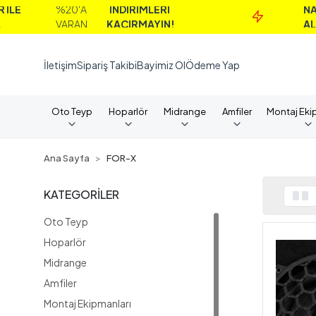
A
İNDİRİMLERİ
NAKİT
%
N
KAÇIRMAYIN!
ALIMLARDA
V
İletişim
Sipariş Takibi
Bayimiz Ol
Ödeme Yap
Oto Teyp
Hoparlör
Midrange
Amfiler
Montaj Eki
Ana Sayfa
FOR-X
KATEGORİLER
Oto Teyp
Hoparlör
Midrange
Amfiler
Montaj Ekipmanları