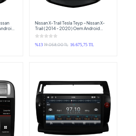
issan
Nissan X-Trail Tesla Teyp – Nissan X-
Android
Trail ( 2014 - 2020 ) Oem Android
Tesla
Multimedya – Nissan X-Trail Tesla
Android Double Teyp
19.058,00 TL
%13
16.675,75 TL