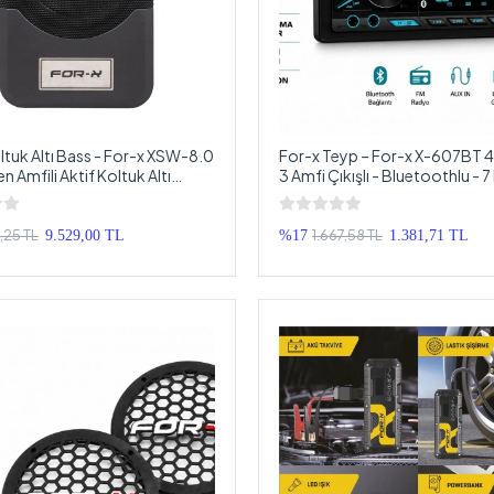
ltuk Altı Bass - For-x XSW-8.0
For-x Teyp – For-x X-607BT 
 Amfili Aktif Koltuk Altı
3 Amfi Çıkışlı - Bluetoothlu - 7
fer
Geniş Soğutuculu Tesisat Tey
1,25 TL
1.667,58 TL
9.529,00 TL
%17
1.381,71 TL