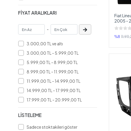
MOBASS
FİYAT ARALIKLARI
Mtech
Fiat Line
2005 - 
MUSİCA
Multimed
-
Double 
NAVİGOLD
11.911
%8
Newfron
3.000,00 TL ve altı
Philips
3.000,00 TL - 5.999,00 TL
PİONEER
5.999,00 TL - 8.999,00 TL
PİRANHA
8.999,00 TL - 11.999,00 TL
Plato
11.999,00 TL - 14.999,00 TL
POLAXTOR
14.999,00 TL - 17.999,00 TL
Powerbass
17.999,00 TL - 20.999,00 TL
POWERMASTER
LİSTELEME
POWERWAY
Premio
Sadece stoktakileri göster