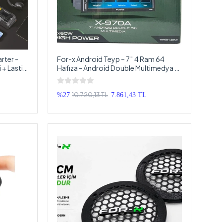
arter -
For-x Android Teyp – 7″ 4 Ram 64
 + Lastik
Hafıza - Android Double Multimedya –
Hepsi Bir
For-x X-970A Universal Double Teyp
10.720,13 TL
%27
7.861,43 TL