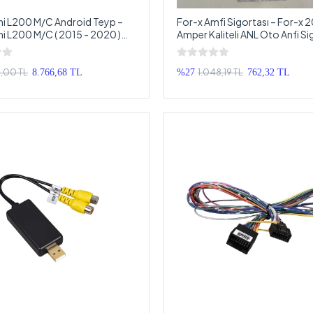
hi L200 M/C Android Teyp –
For-x Amfi Sigortası – For-x 
hi L200 M/C ( 2015 - 2020 )
Amper Kaliteli ANL Oto Anfi Si
oid Multimedya – Mitsubishi
C Android Double Teyp
,00 TL
1.048,19 TL
8.766,68 TL
%27
762,32 TL