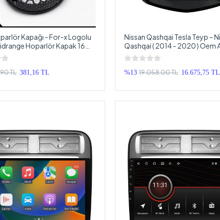
arlör Kapağı - For-x Logolu
Nissan Qashqai Tesla Teyp – N
Midrange Hoparlör Kapak 16
Qashqai ( 2014 - 2020 ) Oem 
det
Multimedya – Nissan Qashqai 
Android Double Teyp
,90 TL
19.058,00 TL
381,16 TL
%13
16.675,75 TL