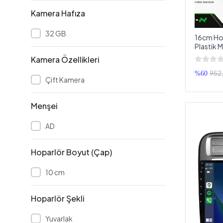
KİNGWİN
Kamera Hafıza
Ledon
32 GB
16cm Hop
Ledx
Plastik 
cm - 2 A
Leone
Kamera Özellikleri
LİNKTECH
952
%60
Çift Kamera
MACOUSTİC
Mag Batteries
Menşei
MAGİC VOİCE
AD
MAGİCVOİCE
Hoparlör Boyut (Çap)
Magnatech
MASSİVE
10 cm
MBQUART
Hoparlör Şekli
MEGAVOX
Mikado
Yuvarlak