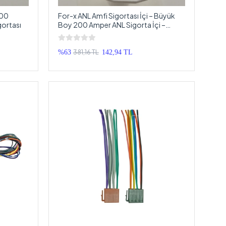
200
For-x ANL Amfi Sigortası İçi – Büyük
gortası
Boy 200 Amper ANL Sigorta İçi –
200A Kaliteli Anfi Sigortası İçi
381,16 TL
%63
142,94 TL