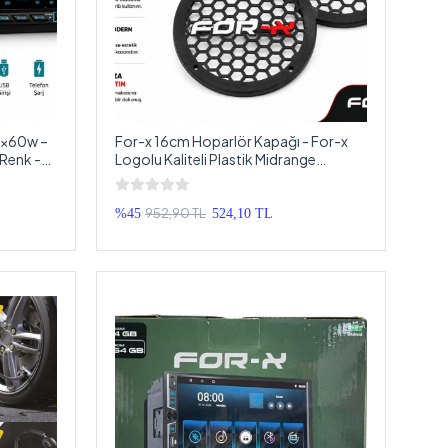
4x60w –
For-x 16cm Hoparlör Kapağı - For-x
 Renk -
Logolu Kaliteli Plastik Midrange
bi
Hoparlör Kapak 16 cm - 2 Adet
952,90 TL
%45
524,10 TL