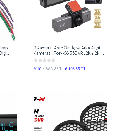
 Teyp
3 Kameralı Araç Ön , İç ve Arka Kayıt
Dişi
Kamerası , For-x X-33DVR , 2K + 2k +
2K , Ekranlı, Araç İçi + Ön + Arka
Kamera Siyah
6.860,88 TL
%10
6.193,85 TL