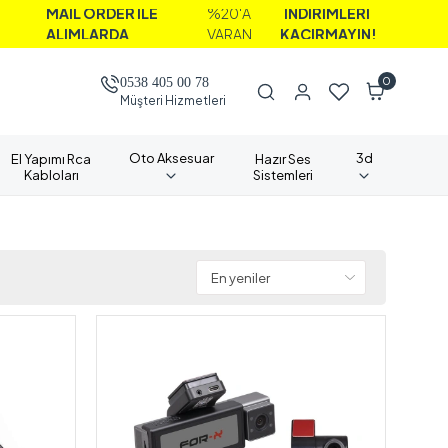
R İLE
%20'A
İNDİRİMLERİ
DA
VARAN
KAÇIRMAYIN!
0
0538 405 00 78
Müşteri Hizmetleri
Oto Aksesuar
3d
El Yapımı Rca
Hazır Ses
Kabloları
Sistemleri