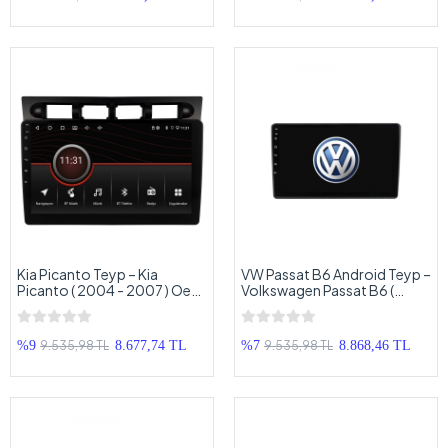
Kia Picanto Teyp – Kia
VW Passat B6 Android Teyp –
Picanto ( 2004 - 2007 ) Oem
Volkswagen Passat B6 (
Android Multimedya – Kia
2004 - 2010 ) Oem Android
Picanto Android Double
Multimedya – VW Passat B6
Teyp
Android Double Teyp
9.535,98 TL
9.535,98 TL
%9
8.677,74 TL
%7
8.868,46 TL