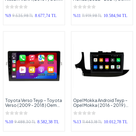
Android Multimedya – Nissan
Android Multimedya – Honda
Micra Android Double Teyp
CIVIC Android Double Teyp
9.535,98 TL
11.919,98 TL
%9
8.677,74 TL
%11
10.584,94 TL
Toyota Verso Teyp – Toyota
Opel Mokka Android Teyp –
Verso ( 2009 - 2018 ) Oem
Opel Mokka ( 2016 - 2019 )
Android Multimedya –
Oem Android Multimedya –
Toyota Verso Android
Opel Mokka Android Double
Double Teyp
Teyp
9.488,30 TL
11.443,18 TL
%10
8.582,38 TL
%13
10.012,78 TL