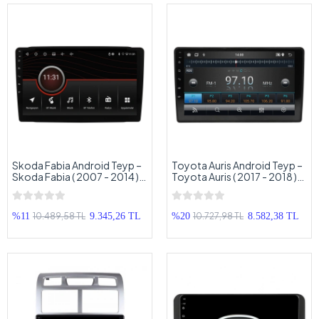
Skoda Fabia Android Teyp –
Toyota Auris Android Teyp –
Skoda Fabia ( 2007 - 2014 )
Toyota Auris ( 2017 - 2018 )
Oem Android Multimedya –
Oem Android Multimedya –
Skoda Fabia Android Double
Toyota Auris Android OEM
Teyp
Double Teyp
10.489,58 TL
10.727,98 TL
%11
9.345,26 TL
%20
8.582,38 TL