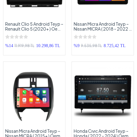
Renault Clio 5 Android Teyp –
Nissan Micra Android Teyp –
Renault Clio 5 (2020+ ) Oem
Nissan MICRA ( 2018 - 2022 )
Android Multimedya –
Oem Android Multimedya –
Renault Clio 5 Android
Nissan Micra Android Double
Double Teyp
Teyp
11.919,98 TL
9.535,98 TL
%14
10.298,86 TL
%9
8.725,42 TL
Nissan Micra Android Teyp –
Honda Cıvıc Android Teyp –
Nissan MICRA ( 2015+ ) Oem
Honda ( 2022 - 2024 ) Oem