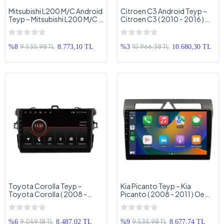
Mitsubishi L200 M/C Android
Citroen C3 Android Teyp –
Teyp – Mitsubishi L200 M/C (
Citroen C3 ( 2010 - 2016 )
2015 - 2020 ) Oem Android
Oem Android Multimedya –
Multimedya – Mitsubishi
Citroen C3 Android Double
L200 A/C Android Double
Teyp
9.535,98 TL
10.966,38 TL
%8
8.773,10 TL
%3
10.680,30 TL
Teyp
Toyota Corolla Teyp –
Kia Picanto Teyp – Kia
Toyota Corolla ( 2008 -
Picanto ( 2008 - 2011 ) Oem
2012 ) Oem Android
Android Multimedya – Kia
Multimedya – Toyota
Picanto Android Double
Corolla Android Double Teyp
Teyp
9.059,18 TL
9.535,98 TL
%6
8.487,02 TL
%9
8.677,74 TL