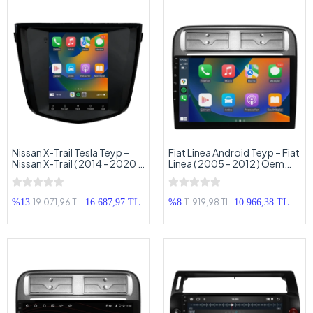
Nissan X-Trail Tesla Teyp –
Fiat Linea Android Teyp – Fiat
Nissan X-Trail ( 2014 - 2020 )
Linea ( 2005 - 2012 ) Oem
Oem Android Multimedya –
Android Multimedya – Fiat
Nissan X-Trail Tesla Android
Linea Android Double Teyp
Double Teyp
19.071,96 TL
11.919,98 TL
%13
16.687,97 TL
%8
10.966,38 TL