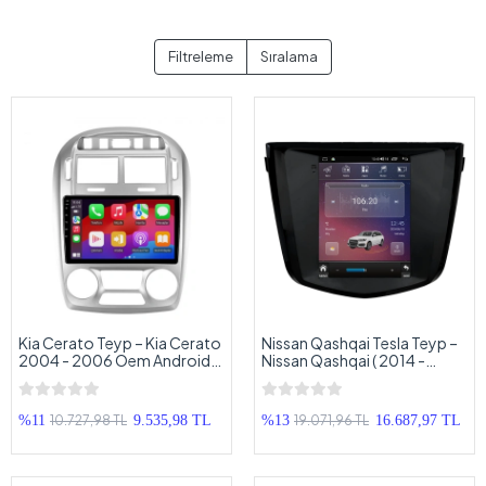
Filtreleme
Sıralama
Kia Cerato Teyp – Kia Cerato
Nissan Qashqai Tesla Teyp –
2004 - 2006 Oem Android
Nissan Qashqai ( 2014 -
Multimedya – Kia Cerato
2020 ) Oem Android
Android Double Teyp
Multimedya – Nissan Qashqai
Tesla Android Double Teyp
10.727,98 TL
19.071,96 TL
%11
9.535,98 TL
%13
16.687,97 TL