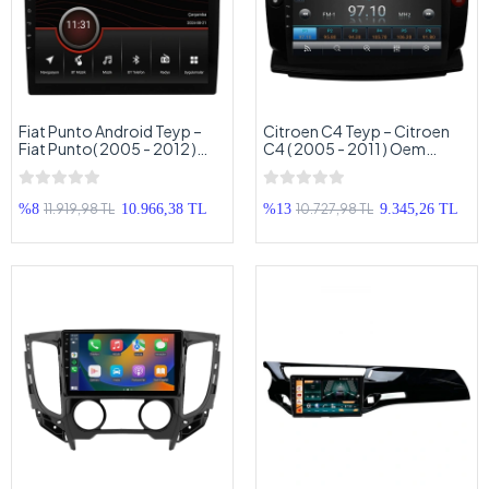
Fiat Punto Android Teyp –
Citroen C4 Teyp – Citroen
Fiat Punto( 2005 - 2012 )
C4 ( 2005 - 2011 ) Oem
Oem Android Multimedya –
Android Multimedya –
Fiat Punto Android Double
Citroen C4 Android Double
Teyp
Teyp
11.919,98 TL
10.727,98 TL
%8
10.966,38 TL
%13
9.345,26 TL