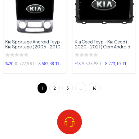
Kia Sportage Android Teyp –
Kia Ceed Teyp – Kia Ceed (
Kia Sportage ( 2005 - 2010 )
2020 - 2021 ) Oem Android
Oem Android Multimedya –
Multimedya – Kia Ceed
Kia Sportage Android
Android Double Teyp
Double Teyp
10.727,98 TL
9.535,98 TL
%20
8.582,38 TL
%8
8.773,10 TL
1
2
3
...
16