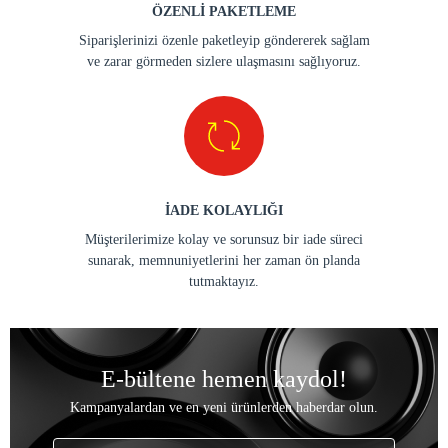
ÖZENLİ PAKETLEME
Siparişlerinizi özenle paketleyip göndererek sağlam
ve zarar görmeden sizlere ulaşmasını sağlıyoruz.
İADE KOLAYLIĞI
Müşterilerimize kolay ve sorunsuz bir iade süreci
sunarak, memnuniyetlerini her zaman ön planda
tutmaktayız.
E-bültene hemen kaydol!
Kampanyalardan ve en yeni ürünlerden haberdar olun.