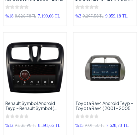
Oem Android Multimedya –
Android Multimedya – Dacia
Kia Cerato Android Double
Dokker Android Double Teyp
Teyp
8.820,78 TL
9.297,58 TL
%18
7.199,66 TL
%3
9.059,18 TL
Renault Symbol Android
Toyota Rav4 Android Teyp –
Teyp – Renault Symbol (
Toyota Rav4 ( 2001 - 2005 )
2013 - 2020 ) Oem Android
Oem Android Multimedya –
Multimedya – Renault
Toyota Rav4 Android Double
Symbol Android Double
Teyp
9.535,98 TL
9.011,50 TL
%12
8.391,66 TL
%15
7.628,78 TL
Teyp