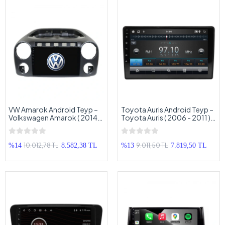
VW Amarok Android Teyp –
Toyota Auris Android Teyp –
Volkswagen Amarok ( 2014+
Toyota Auris ( 2006 - 2011 )
) Oem Android Multimedya –
Oem Android Multimedya –
VW Amarok Android OEM
Toyota Auris Android OEM
Double Teyp
Double Teyp
10.012,78 TL
9.011,50 TL
%14
8.582,38 TL
%13
7.819,50 TL