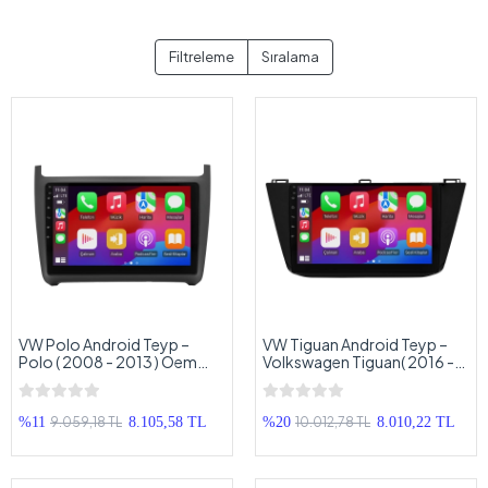
Filtreleme
Sıralama
VW Polo Android Teyp –
VW Tiguan Android Teyp –
Polo ( 2008 - 2013 ) Oem
Volkswagen Tiguan( 2016 -
Android Multimedya – VW
2023 ) Oem Android
Polo Android Double Teyp
Multimedya – VW Tiguan
Android Double Teyp
9.059,18 TL
10.012,78 TL
%11
8.105,58 TL
%20
8.010,22 TL