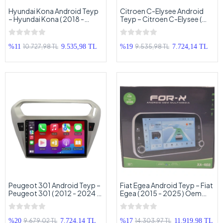
Hyundai Kona Android Teyp
Citroen C-Elysee Android
– Hyundai Kona ( 2018 -
Teyp – Citroen C-Elysee (
2022 ) Oem Android
2012 - 2024 ) Oem Android
Multimedya – Hyundai Kona
Multimedya – Citroen C-
Android Double Teyp
Elysee Android OEM Double
10.727,98 TL
9.535,98 TL
%11
9.535,98 TL
%19
7.724,14 TL
Teyp
Peugeot 301 Android Teyp –
Fiat Egea Android Teyp – Fiat
Peugeot 301 ( 2012 - 2024 )
Egea ( 2015 - 2025 ) Oem
Oem Android Multimedya –
Android Multimedya – Fiat
Peugeot 301 Android OEM
Egea Torpido Üstü Android
Double Teyp
Oem Multimedya
9.679,02 TL
14.303,97 TL
%20
7.724,14 TL
%17
11.919,98 TL