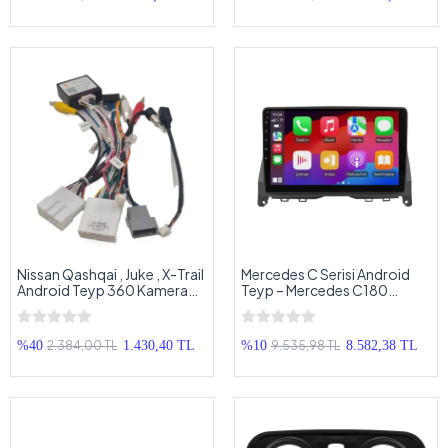
Nissan Qashqai , Juke , X-Trail
Mercedes C Serisi Android
Android Teyp 360 Kamera
Teyp – Mercedes C180
Ara Kablo – Nissan Android
W204 ( 2005 - 2011 ) Oem
Multimedyaya 360 Kamera
Android Multimedya –
Bağlantı Soketi
Mercedes C W204 Android
2.384,00 TL
9.535,98 TL
%40
1.430,40 TL
%10
8.582,38 TL
Double Teyp