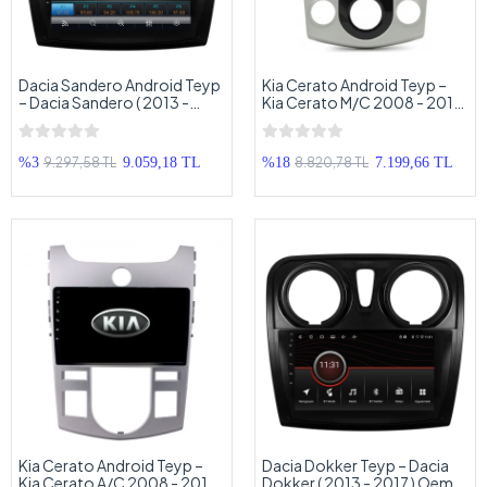
Dacia Sandero Android Teyp
Kia Cerato Android Teyp –
– Dacia Sandero ( 2013 -
Kia Cerato M/C 2008 - 2012
2017 ) Oem Android
Oem Android Multimedya –
Multimedya – Dacia Sandero
Kia Cerato Android Double
Android Double Teyp
Teyp
9.297,58 TL
8.820,78 TL
%3
9.059,18 TL
%18
7.199,66 TL
Kia Cerato Android Teyp –
Dacia Dokker Teyp – Dacia
Kia Cerato A/C 2008 - 2012
Dokker ( 2013 - 2017 ) Oem