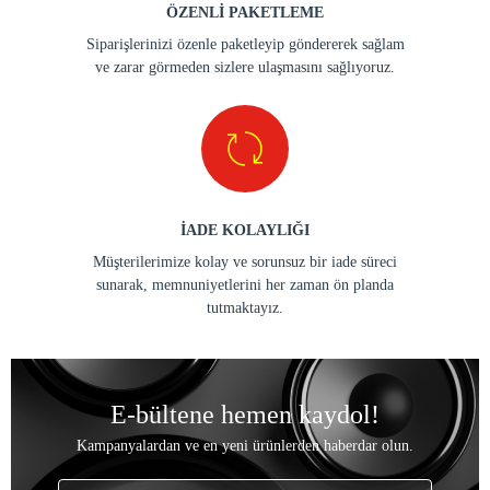
ÖZENLİ PAKETLEME
Siparişlerinizi özenle paketleyip göndererek sağlam
ve zarar görmeden sizlere ulaşmasını sağlıyoruz.
İADE KOLAYLIĞI
Müşterilerimize kolay ve sorunsuz bir iade süreci
sunarak, memnuniyetlerini her zaman ön planda
tutmaktayız.
E-bültene hemen kaydol!
Kampanyalardan ve en yeni ürünlerden haberdar olun.