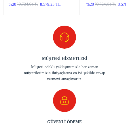
10.724,06 TL
10.724,06 TL
%20
8.579,25 TL
%20
8.579
MÜŞTERİ HİZMETLERİ
Müşteri odaklı yaklaşımımızla her zaman
müşterilerimizin ihtiyaçlarına en iyi şekilde cevap
vermeyi amaçlıyoruz.
GÜVENLİ ÖDEME