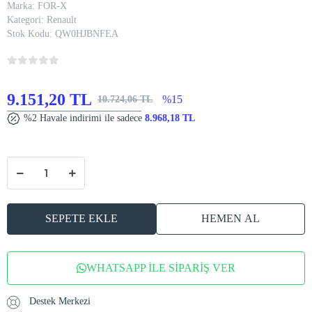
Marka:
FOR-X
Kategori:
Renault
Stok Kodu:
QW0HJBNFEA
9.151,20 TL
%15
10.724,06 TL
%2 Havale indirimi ile sadece
8.968,18 TL
SEPETE EKLE
HEMEN AL
WHATSAPP İLE SİPARİŞ VER
Destek Merkezi