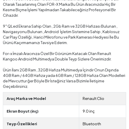
Olarak Tasarlanmış Olan FOR-X Marka Bu Ürün Aracınızda Hiç Bir
Kesme Biçme İşlemi Yapılmadan Takabileceğiniz Profesyonel Bir
Cihazdır.
9″ QLed Ekrana Sahip Olan , 2Gb Ram ve 32GB Hafızası Bulunan ,
Navigasyonu Bulunan , Android İşletim Sistemine Sahip , Kablosuz
Car Play Özelliği , Harici Mikrofonu ve Park Kamerası Hediyesi İle Bu
Ürünü Kaçırmamanızı Tavsiye Ederim.
For-x İmzalı Aracınıza Özel Bir Görünüm Katacak Olan Renault
Kangoo Android Multimedya Double Teyp Sizlere Önerimizdir.
Ürün İlanı 2GB Ram , 32GB Hafıza Multimedya İçindir Onun Dışında
4GB Ram / 64GB Hafıza yada 6GB Ram / 128GB Hafıza Olan Modelleri
de Mevcuttur ğer Böyle Bir İsteğiniz Varsa Bizimle İletişime
Geçebilirsiniz.
Araç Marka ve Model
Renault Clio
Ekran Boyut (inç)
9.0 inç
Teyp Özellikleri
Bluetooth