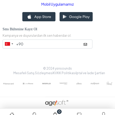
Mobil Uygulamamız
Sms Bültenine Kayıt Ol
Kampanya ve duyurulardan ilk sen haberdar ol.
© 2024 ysnsounds
Mesafeli Satış Sözleşmesi
KVKK Politikası
İptal ve İade Şartları
0