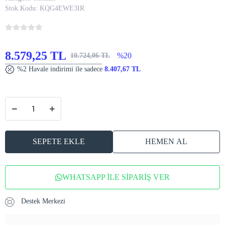
Stok Kodu:
KQG4EWE3IR
8.579,25 TL
%20
10.724,06 TL
%2 Havale indirimi ile sadece
8.407,67 TL
SEPETE EKLE
HEMEN AL
WHATSAPP İLE SİPARİŞ VER
Destek Merkezi