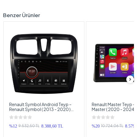
Benzer Ürünler
Renault Symbol Android Teyp –
Renault Master Teyp – 
Renault Symbol ( 2013 - 2020 )
Master ( 2020 - 2024 
Oem Android Multimedya –
Android Multimedya – 
Renault Symbol Android Double
Master Android Doubl
Teyp
9.532,50 TL
10.724,06 TL
%12
8.388,60 TL
%20
8.579