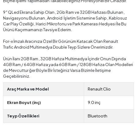
Biçme İşlemi Yapılmadan Takabileceğiniz Profesyonel Bir Cihazdır.
9″ QLed Ekrana Sahip Olan , 2Gb Ram ve 32GB Hafızası Bulunan ,
Navigasyonu Bulunan , Android İşletim Sistemine Sahip , Kablosuz
Car Play Özelliği , Harici Mikrofonu ve Park Kamerası Hediyesi İle Bu
Ürünü Kaçırmamanızı Tavsiye Ederim.
For-x İmzalı Aracınıza Özel Bir Görünüm Katacak Olan Renault
Trafic Android Multimedya Double Teyp Sizlere Önerimizdir.
Ürün İlanı 2GB Ram , 32GB Hafıza Multimedya İçindir Onun Dışında
4GB Ram / 64GB Hafıza yada 6GB Ram / 128GB Hafıza Olan Modelleri
de Mevcuttur ğer Böyle Bir İsteğiniz Varsa Bizimle İletişime
Geçebilirsiniz.
Araç Marka ve Model
Renault Clio
Ekran Boyut (inç)
9.0 inç
Teyp Özellikleri
Bluetooth