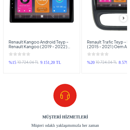
Renault Kangoo Android Teyp –
Renault Trafic Teyp – R
Renault Kangoo ( 2019 - 2022 )
( 2015 - 2021 ) Oem An
Oem Android Multimedya –
Multimedya – Renault T
Renault Kangoo Android Double
Android Double Teyp
Teyp
10.724,06 TL
10.724,06 TL
%15
9.151,20 TL
%20
8.579
MÜŞTERİ HİZMETLERİ
Müşteri odaklı yaklaşımımızla her zaman