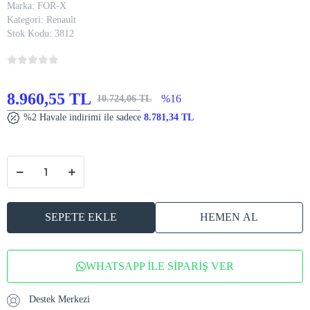
Marka:
FOR-X
Kategori:
Renault
Stok Kodu:
3812
8.960,55 TL
%16
10.724,06 TL
%2 Havale indirimi ile sadece
8.781,34 TL
SEPETE EKLE
HEMEN AL
WHATSAPP İLE SİPARİŞ VER
Destek Merkezi