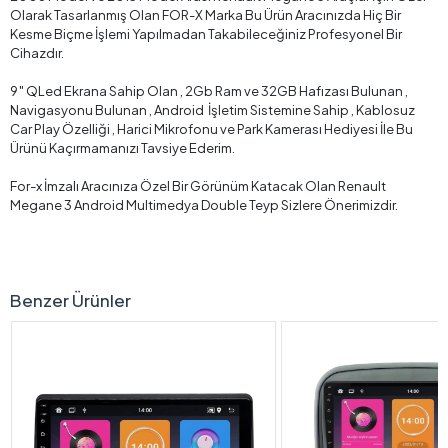
Olarak Tasarlanmış Olan FOR-X Marka Bu Ürün Aracınızda Hiç Bir
Kesme Biçme İşlemi Yapılmadan Takabileceğiniz Profesyonel Bir
Cihazdır.
9″ QLed Ekrana Sahip Olan , 2Gb Ram ve 32GB Hafızası Bulunan ,
Navigasyonu Bulunan , Android İşletim Sistemine Sahip , Kablosuz
Car Play Özelliği , Harici Mikrofonu ve Park Kamerası Hediyesi İle Bu
Ürünü Kaçırmamanızı Tavsiye Ederim.
For-x İmzalı Aracınıza Özel Bir Görünüm Katacak Olan Renault
Megane 3 Android Multimedya Double Teyp Sizlere Önerimizdir.
Benzer Ürünler