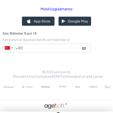
Mobil Uygulamamız
Sms Bültenine Kayıt Ol
Kampanya ve duyurulardan ilk sen haberdar ol.
© 2024 ysnsounds
Mesafeli Satış Sözleşmesi
KVKK Politikası
İptal ve İade Şartları