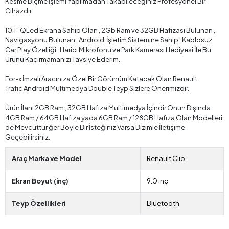
Kesme Biçme İşlemi Yapılmadan Takabileceğiniz Profesyonel Bir
Cihazdır.
10.1″ QLed Ekrana Sahip Olan , 2Gb Ram ve 32GB Hafızası Bulunan ,
Navigasyonu Bulunan , Android İşletim Sistemine Sahip , Kablosuz
Car Play Özelliği , Harici Mikrofonu ve Park Kamerası Hediyesi İle Bu
Ürünü Kaçırmamanızı Tavsiye Ederim.
For-x İmzalı Aracınıza Özel Bir Görünüm Katacak Olan Renault
Trafic Android Multimedya Double Teyp Sizlere Önerimizdir.
Ürün İlanı 2GB Ram , 32GB Hafıza Multimedya İçindir Onun Dışında
4GB Ram / 64GB Hafıza yada 6GB Ram / 128GB Hafıza Olan Modelleri
de Mevcuttur ğer Böyle Bir İsteğiniz Varsa Bizimle İletişime
Geçebilirsiniz.
Araç Marka ve Model
Renault Clio
Ekran Boyut (inç)
9.0 inç
Teyp Özellikleri
Bluetooth