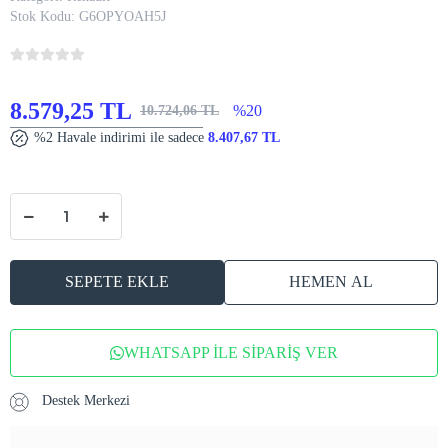
Stok Kodu:
G6OPYOAH5J
8.579,25 TL
%20
10.724,06 TL
%2 Havale indirimi ile sadece
8.407,67 TL
SEPETE EKLE
HEMEN AL
WHATSAPP İLE SİPARİŞ VER
Destek Merkezi