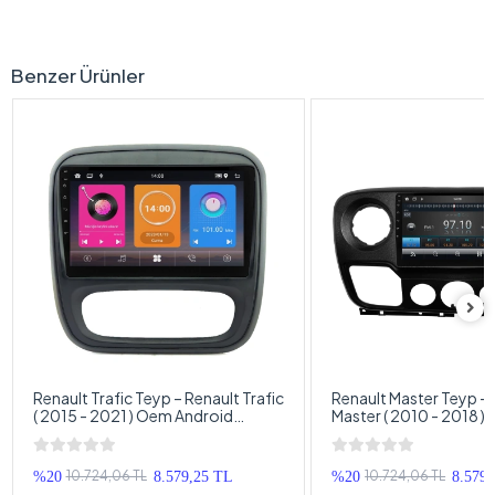
Benzer Ürünler
Renault Trafic Teyp – Renault Trafic
Renault Master Teyp – 
( 2015 - 2021 ) Oem Android
Master ( 2010 - 2018 )
Multimedya – Renault Trafic
Android Multimedya – 
Android Double Teyp
Master Android Doubl
10.724,06 TL
10.724,06 TL
%20
8.579,25 TL
%20
8.579