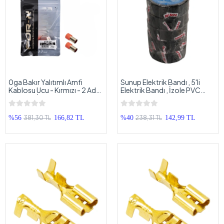
0ga Bakır Yalıtımlı Amfi
Sunup Elektrik Bandı , 5'li
Kablosu Ucu - Kırmızı - 2 Adet
Elektrik Bandı , İzole PVC
- 50 Mm İzoleli Bakır Yüksük -
Elektrikçi Bant 10 Metre 5'li
0ga Yuvarlak Yüksük - 2 Adet
Paket 0.13x18mm
381,30 TL
238,31 TL
%56
166,82 TL
%40
142,99 TL