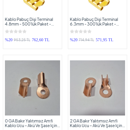
Kablo Pabuç Dişi Terminal
Kablo Pabuç Dişi Terminal
4.8mm - 500'lük Paket -
6.3mm - 300'lük Paket -
Orta Boy Hoparlör Pabucu -
Büyük Boy Hoparlör Pabucu
4.8 mm Dişi Terminal - 500
- 6.3 mm Dişi Terminal - 300
Adet
Adet
953,25 TL
714,94 TL
%20
762,60 TL
%20
571,95 TL
0 GA Bakır Yalıtımsız Amfi
2 GA Bakır Yalıtımsız Amfi
Kablo Ucu – Akü Ve Şase Için
Kablo Ucu – Akü Ve Şase Için