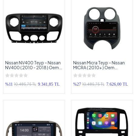
Nissan NV400 Teyp – Nissan
Nissan Micra Teyp – Nissan
NV400 ( 2010 - 2018 ) Oem
MICRA ( 2010+ ) Oem
Android Multimedya – Nissan
Android Multimedya – Nissan
NV400 Android Double Teyp
Micra Android Double Teyp
10.485,75 TL
10.485,75 TL
%11
9.341,85 TL
%27
7.626,00 TL