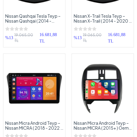
Nissan Qashqai Tesla Teyp –
Nissan X-Trail Tesla Teyp –
Nissan Qashqai ( 2014 -
Nissan X-Trail ( 2014 - 2020 )
2020 ) Oem Android
Oem Android Multimedya –
Multimedya – Nissan Qashqai
Nissan X-Trail Tesla Android
16.681,88
16.681,88
19.065,00
19.065,00
Tesla Android Double Teyp
Double Teyp
%13
%13
TL
TL
TL
TL
Nissan Micra Android Teyp –
Nissan Micra Android Teyp –
Nissan MICRA ( 2018 - 2022 )
Nissan MICRA ( 2015+ ) Oem
Oem Android Multimedya –
Android Multimedya – Nissan