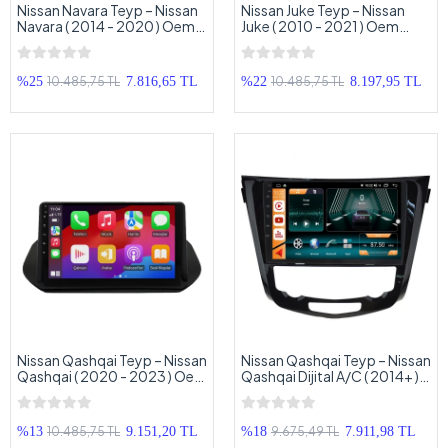
Nissan Navara Teyp – Nissan
Nissan Juke Teyp – Nissan
Navara ( 2014 - 2020 ) Oem
Juke ( 2010 - 2021 ) Oem
Android Multimedya – Nissan
Android Multimedya – Nissan
Navara Android Double Teyp
Juke Android Double Teyp
10.485,75 TL
10.485,75 TL
%25
7.816,65 TL
%22
8.197,95 TL
Nissan Qashqai Teyp – Nissan
Nissan Qashqai Teyp – Nissan
Qashqai ( 2020 - 2023 ) Oem
Qashqai Dijital A/C ( 2014+ )
Android Multimedya – Nissan
Oem Android Multimedya –
Qashqai Android Double
Nissan Qashqai Android
Teyp
Double Teyp
10.485,75 TL
9.675,49 TL
%13
9.151,20 TL
%18
7.911,98 TL