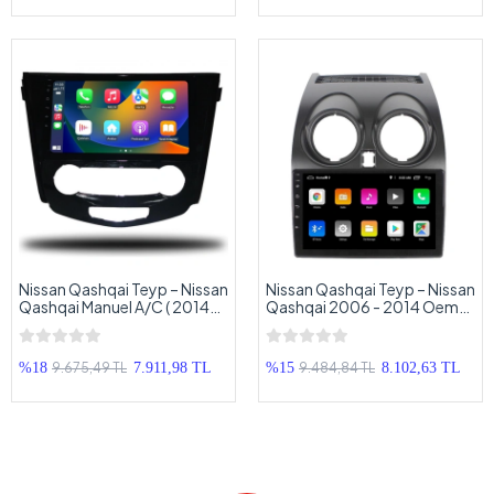
Nissan Qashqai Teyp – Nissan
Nissan Qashqai Teyp – Nissan
Qashqai Manuel A/C ( 2014+ )
Qashqai 2006 - 2014 Oem
Oem Android Multimedya –
Android Multimedya – Nissan
Nissan Qashqai Android
Qashqai Android Double
Double Teyp
Teyp
9.675,49 TL
9.484,84 TL
%18
7.911,98 TL
%15
8.102,63 TL