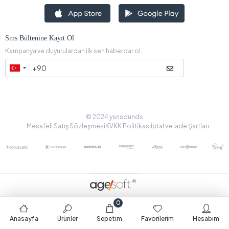
Sms Bültenine Kayıt Ol
Kampanya ve duyurulardan ilk sen haberdar ol.
© 2024 ysnsounds
Mesafeli Satış Sözleşmesi
KVKK Politikası
İptal ve İade Şartları
0
Anasayfa
Ürünler
Sepetim
Favorilerim
Hesabım