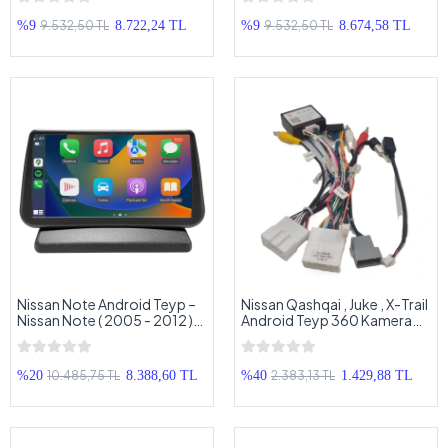
Nissan Micra Android Double
Micra Android Double Teyp
Teyp
9.532,50 TL
9.532,50 TL
%9
8.722,24 TL
%9
8.674,58 TL
Nissan Note Android Teyp –
Nissan Qashqai , Juke , X-Trail
Nissan Note ( 2005 - 2012 )
Android Teyp 360 Kamera
Oem Android Multimedya –
Ara Kablo – Nissan Android
Nissan Note Android Double
Multimedyaya 360 Kamera
Teyp
Bağlantı Soketi
10.485,75 TL
2.383,13 TL
%20
8.388,60 TL
%40
1.429,88 TL