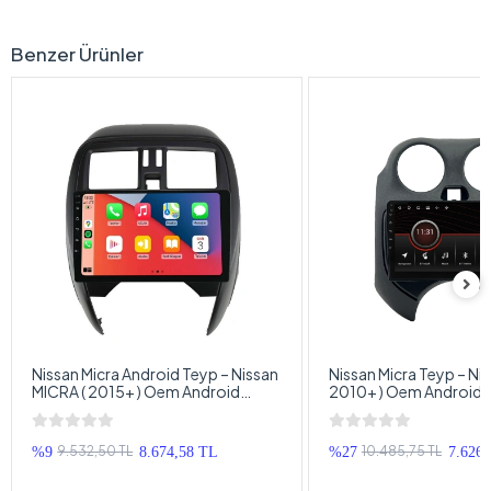
Benzer Ürünler
Nissan Micra Android Teyp – Nissan
Nissan Micra Teyp – Ni
MICRA ( 2015+ ) Oem Android
2010+ ) Oem Android 
Multimedya – Nissan Micra Android
– Nissan Micra Android
Double Teyp
Teyp
9.532,50 TL
10.485,75 TL
%9
8.674,58 TL
%27
7.626