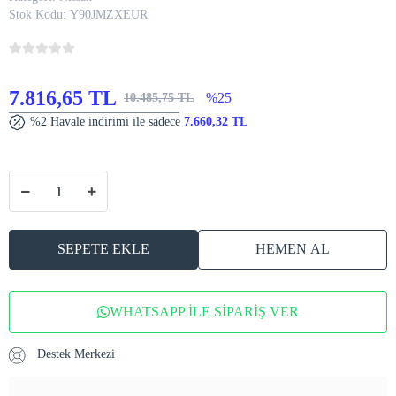
Stok Kodu:
Y90JMZXEUR
7.816,65 TL
%25
10.485,75 TL
%2 Havale indirimi ile sadece
7.660,32 TL
SEPETE EKLE
HEMEN AL
WHATSAPP İLE SİPARİŞ VER
Destek Merkezi