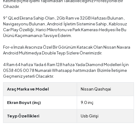
Kesme Biçme İşlemi Yapılmadan Takabileceğiniz Profesyonel Bir
Cihazdır.
9″ QLed Ekrana Sahip Olan , 2Gb Ram ve 32GB Hafızası Bulunan ,
Navigasyonu Bulunan , Android İşletim Sistemine Sahip , Kablosuz
Car Play Özelliği , Harici Mikrofonu ve Park Kamerası Hediyesi İle Bu
Ürünü Kaçırmamanızı Tavsiye Ederim.
For-x İmzalı Aracınıza Özel Bir Görünüm Katacak Olan Nissan Navara
Android Multimedya Double Teyp Sizlere Önerimizdir.
4 Ram 64 hafıza Yada 6 Ram 128 hafıza Yada Diamond Modelleri İçin
0538 405 00 78 Numaralı Whatsapp hattımızdan Bizimle İletişime
Geçmeniz yeterli Olacaktır.
Araç Marka ve Model
Nissan Qashqai
Ekran Boyut (inç)
9.0 inç
Teyp Özellikleri
Usb Girişi