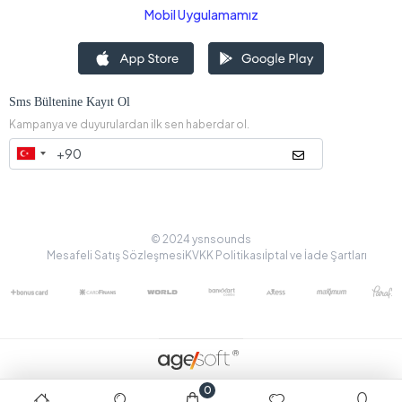
Mobil Uygulamamız
Sms Bültenine Kayıt Ol
Kampanya ve duyurulardan ilk sen haberdar ol.
© 2024 ysnsounds
Mesafeli Satış Sözleşmesi
KVKK Politikası
İptal ve İade Şartları
0