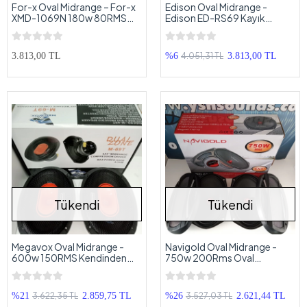
For-x Oval Midrange – For-x
Edison Oval Midrange -
XMD-1069N 180w 80RMS
Edison ED-RS69 Kayık
Neo Kayık Midrange
Midrange Hoparlör
Hoparlör
4.051,31 TL
3.813,00 TL
%6
3.813,00 TL
Tükendi
Tükendi
Megavox Oval Midrange -
Navigold Oval Midrange -
600w 150RMS Kendinden
750w 200Rms Oval
Tweeterli Oval Midrange
Midrange
3.622,35 TL
3.527,03 TL
%21
2.859,75 TL
%26
2.621,44 TL