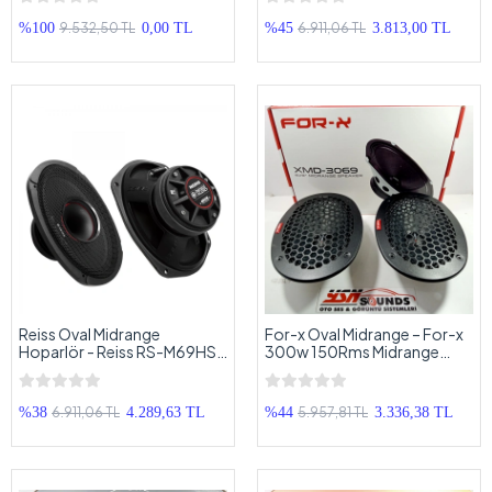
150RMS Kayık Midrange
Massive Kayık Midrange
Kolon
9.532,50 TL
6.911,06 TL
%100
0,00 TL
%45
3.813,00 TL
Reiss Oval Midrange
For-x Oval Midrange – For-x
Hoparlör - Reiss RS-M69HS
300w 150Rms Midrange
300w 150RMS - Reiss Kayık
Hoparlör – For-x XMD-3069
Midrange Kolon
Prof Midrange
6.911,06 TL
5.957,81 TL
%38
4.289,63 TL
%44
3.336,38 TL