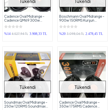
Tükendi
Tükendi
Cadence Oval Midrange -
Boschmann Oval Midrange -
Cadence QM69 300w
900w 150RMS Kurşun
150RMS Kayık Midrange
Göbek Kayık Midrange
4.527,94 TL
3.098,06 TL
%14
3.908,33 TL
%20
2.478,45 TL
Tükendi
Tükendi
Soundmax Oval Midrange -
Cadence Oval Midrange –
250w 120RMS Soundmax
350w 175RMS Cadence