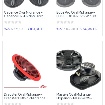
Cadence Oval Midrange –
Edge Pro Oval Midrange -
Cadence FR-HRN69 Horn
EDGE EDBXPRO69W 300W
Tweeterli 300w 150RMS Oval
150RMS Oval Midrange -
Midrange Hoparlör –
Edge Pro Kayık Midrange
Cadence Kayık Midrange
Hoparlör
5.719,50 TL
7.149,38 TL
%29
4.051,31 TL
%27
5.242,88 TL
Dragster Oval Midrange –
Massive Oval Midrange
Dragster DMX-69 Midrange
Hoparlör - Massive MS-
Hoparlör – Dragster 300w
M690FX 300w 120RMS -