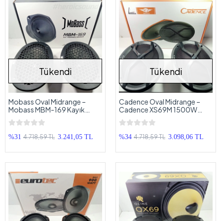
Tükendi
Tükendi
Mobass Oval Midrange –
Cadence Oval Midrange –
Mobass MBM-169 Kayık
Cadence XS69M 1500W
Midrange - Demir Kapaklı
Midrange Hoparlör –
Cadence Kayık Midrange
4.718,59 TL
4.718,59 TL
%31
3.241,05 TL
%34
3.098,06 TL