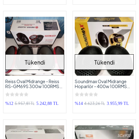
Tükendi
Tükendi
Reiss Oval Midrange - Reiss
Soundmax Oval Midrange
RS-GM69S 300w 100RMS
Hoparlör - 400w 100RMS
Oval Midrange
Soundmax Kayık Midrange
5.957,81 TL
4.623,26 TL
%12
5.242,88 TL
%14
3.955,99 TL