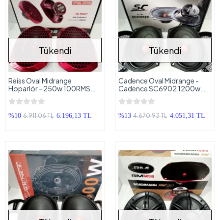
Tükendi
Tükendi
Reiss Oval Midrange
Cadence Oval Midrange -
Hoparlör - 250w 100RMS
Cadence SC6902 1200w
Reiss Kayık Midrange
Kayık Midrange
6.911,06 TL
4.670,93 TL
%10
6.196,13 TL
%13
4.051,31 TL