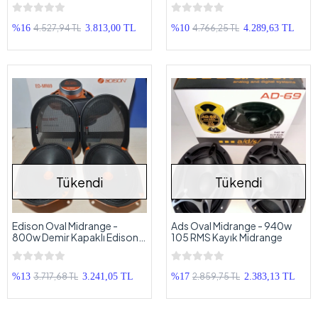
SX-M69K Midrange
Tweeterli Oval Midrange
4.527,94 TL
4.766,25 TL
%16
3.813,00 TL
%10
4.289,63 TL
Tükendi
Tükendi
Edison Oval Midrange -
Ads Oval Midrange - 940w
800w Demir Kapaklı Edison
105 RMS Kayık Midrange
Midrange
3.717,68 TL
2.859,75 TL
%13
3.241,05 TL
%17
2.383,13 TL