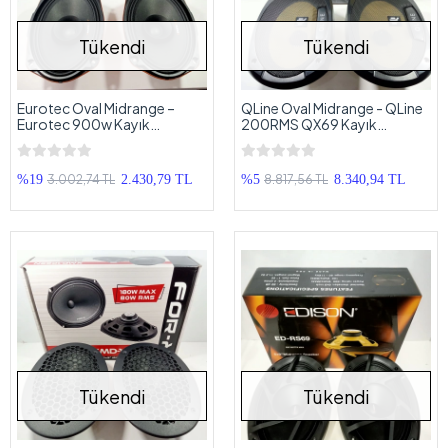
Tükendi
Tükendi
Eurotec Oval Midrange –
QLine Oval Midrange - QLine
Eurotec 900w Kayık
200RMS QX69 Kayık
Midrange Hoparlör
Midrange Hoparlör
3.002,74 TL
8.817,56 TL
%19
2.430,79 TL
%5
8.340,94 TL
Tükendi
Tükendi