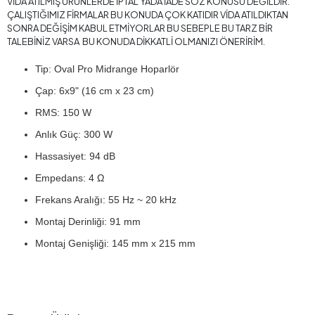
VİDA ATILMIŞ ÜRÜNLERDE İPTAL YADA İADE SÖZ KONUSU DEĞİLDİR.
ÇALIŞTIĞIMIZ FİRMALAR BU KONUDA ÇOK KATIDIR VİDA ATILDIKTAN
SONRA DEĞİŞİM KABUL ETMİYORLAR BU SEBEPLE BU TARZ BİR
TALEBİNİZ VARSA BU KONUDA DİKKATLİ OLMANIZI ÖNERİRİM.
Tip: Oval Pro Midrange Hoparlör
Çap: 6x9" (16 cm x 23 cm)
RMS: 150 W
Anlık Güç: 300 W
Hassasiyet: 94 dB
Empedans: 4 Ω
Frekans Aralığı: 55 Hz ~ 20 kHz
Montaj Derinliği: 91 mm
Montaj Genişliği: 145 mm x 215 mm