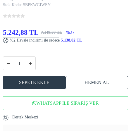
Stok Kodu:
5BPKWGIWEY
5.242,88 TL
%27
7.149,38 TL
%2 Havale indirimi ile sadece
5.138,02 TL
SEPETE EKLE
HEMEN AL
WHATSAPP İLE SİPARİŞ VER
Destek Merkezi