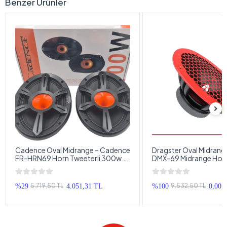
Benzer Ürünler
Cadence Oval Midrange – Cadence
Dragster Oval Midrang
FR-HRN69 Horn Tweeterli 300w
DMX-69 Midrange Hopa
150RMS Oval Midrange Hoparlör –
Dragster 300w 150RM
Cadence Kayık Midrange
Midrange
5.719,50 TL
9.532,50 TL
%29
4.051,31 TL
%100
0,00 