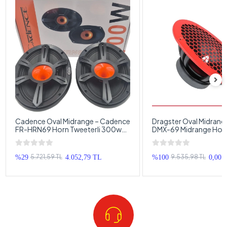
Cadence Oval Midrange – Cadence
Dragster Oval Midrang
FR-HRN69 Horn Tweeterli 300w
DMX-69 Midrange Hopa
150RMS Oval Midrange Hoparlör –
Dragster 300w 150RM
Cadence Kayık Midrange
Midrange
5.721,59 TL
9.535,98 TL
%29
4.052,79 TL
%100
0,00 