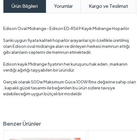
Yorumlar
Kargo ve Teslimat
Ürün Bilgileri
Edison Oval Midrange - Edison ED-RS69 Kayık Midrange Hoparlör
Sanki uygun fiyata kaliteli hoparlör arayanlar için özellikle üretilmiş
olan Edison oval midrange alan ve dinleyen herkesi memnun ettiği
gibi alanların ceplerini de memnun etmektedir.
Edison kayık Midrange fiyatının her kuruşunu hak eden , markanın
verdiği ağırlığı taşıyabilen bir üründür.
Gerçek olarak 500w Maksimum Güce 100W Rms değerine sahip olan
, kapaklı güzel tasarımı ile beğenilen bu ürün sizlere tavsiye
edebileceğim uygun bütçeli bir modeldir.
Benzer Ürünler