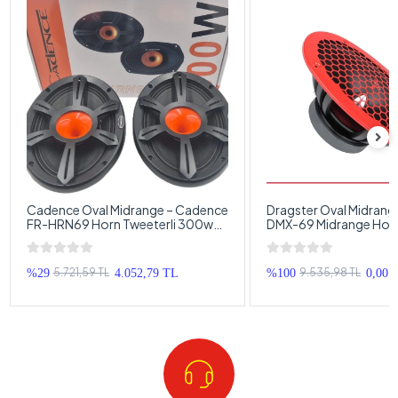
Cadence Oval Midrange – Cadence
Dragster Oval Midrang
FR-HRN69 Horn Tweeterli 300w
DMX-69 Midrange Hopa
150RMS Oval Midrange Hoparlör –
Dragster 300w 150RM
Cadence Kayık Midrange
Midrange
5.721,59 TL
9.535,98 TL
%29
4.052,79 TL
%100
0,00 