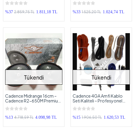
Midrange Hoparlör –
Anfi Kablosu Seti 8GA
Cadence Midrange 13cm
2.859,75 TL
1.525,20 TL
%37
1.811,18 TL
%33
1.024,74 TL
Tükendi
Tükendi
Cadence Midrange 16cm –
Cadence 4GA Amfi Kablo
Cadence R2-650M Premium
Seti Kaliteli – Profesyonel
1000w Midrange - Cadence
Anfi Kablosu Seti 4GA
16 cm Midrange Hoparlör
4.718,59 TL
1.906,50 TL
%13
4.098,98 TL
%15
1.620,53 TL