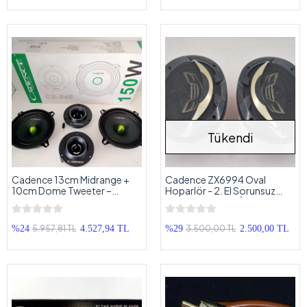
Tükendi
Cadence 13cm Midrange +
Cadence ZX6994 Oval
10cm Dome Tweeter –
Hoparlör - 2. El Sorunsuz
Cadence Mid Takımı CS-540
Kayık Hoparlör - İkinci El Oval
Hoparlör
5.957,81 TL
3.500,00 TL
%24
4.527,94 TL
%29
2.500,00 TL