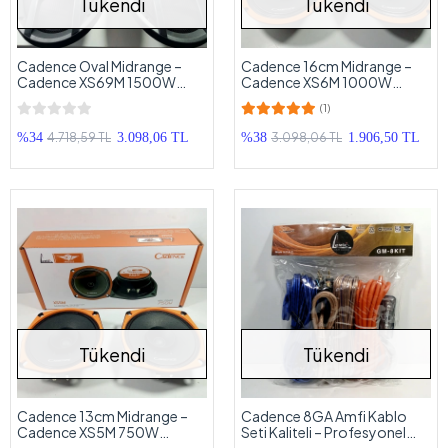
Tükendi
Tükendi
Cadence Oval Midrange –
Cadence 16cm Midrange –
Cadence XS69M 1500W
Cadence XS6M 1000W
Midrange Hoparlör –
Midrange Hoparlör –
(1)
Cadence Kayık Midrange
Cadence Midrange 16cm
4.718,59 TL
3.098,06 TL
%34
3.098,06 TL
%38
1.906,50 TL
Tükendi
Tükendi
Cadence 13cm Midrange –
Cadence 8GA Amfi Kablo
Cadence XS5M 750W
Seti Kaliteli – Profesyonel