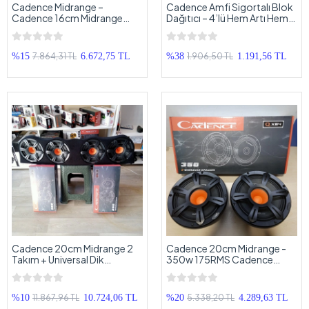
Cadence Midrange –
Cadence Amfi Sigortalı Blok
Cadence 16cm Midrange
Dağıtıcı – 4’lü Hem Artı Hem
Hoparlör – Cadence XPRO-
Şase Kablo Dağıtıcı Blok
M65 900w Midrange
7.864,31 TL
1.906,50 TL
%15
6.672,75 TL
%38
1.191,56 TL
Cadence 20cm Midrange 2
Cadence 20cm Midrange -
Takım + Universal Dik
350w 175RMS Cadence
Pandizot - Kalite Arayanlara
Tweeterli Midrange 20cm
11.867,96 TL
5.338,20 TL
%10
10.724,06 TL
%20
4.289,63 TL