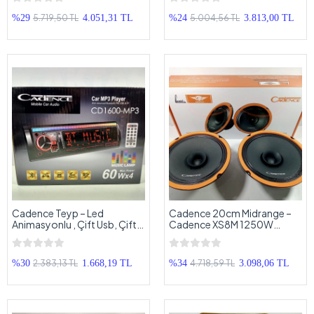
Midrange Hoparlör –
Amfi Tesisatı Gerekmeyen
Cadence Kayık Midrange
Android Amfi
5.719,50 TL
5.004,56 TL
%29
4.051,31 TL
%24
3.813,00 TL
Cadence Teyp – Led
Cadence 20cm Midrange –
Animasyonlu , Çift Usb, Çift
Cadence XS8M 1250W
Amfi , Ekstra Bass ve
Midrange Hoparlör –
Bluetoothlu 7 Renk Oto Teyp
Cadence Midrange 20cm
2.383,13 TL
4.718,59 TL
%30
1.668,19 TL
%34
3.098,06 TL