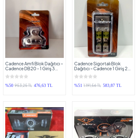
Cadence Amfi Blok Dağıtıcı –
Cadence Sigortalı Blok
Cadence DB20 - 1 Giriş 3
Dağıtıcı – Cadence 1 Giriş 2
Çıkış Anfi Kablo Dağıtıcı Blok
Çıkış Blok Kablo Dağıtıcı
953,25 TL
1.191,56 TL
%50
476,63 TL
%51
583,87 TL