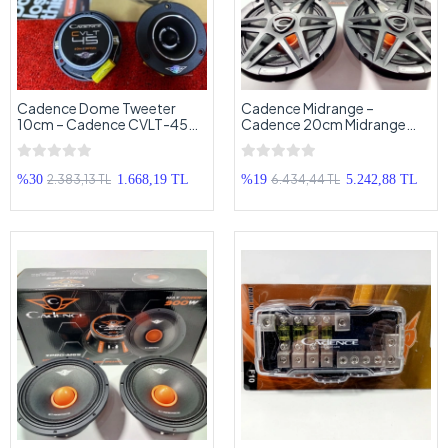
Cadence Dome Tweeter
Cadence Midrange –
10cm – Cadence CVLT-45
Cadence 20cm Midrange
200w 100RMS 10cm Dome
Hoparlör – Cadence XPRO-
Tiz
M85 1200w Midrange
2.383,13 TL
6.434,44 TL
%30
1.668,19 TL
%19
5.242,88 TL