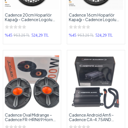
Cadence 20cm Hoparlör
Cadence 16cm Hoparlör
Kapağı - Cadence Logolu
Kapağı - Cadence Logolu
Kaliteli Plastik Midrange
Kaliteli Plastik Midrange
Hoparlör Kapak 20 cm - 2
Hoparlör Kapak 16 cm - 2
Adet
Adet
953,25 TL
953,25 TL
%45
524,29 TL
%45
524,29 TL
Cadence Oval Midrange –
Cadence Android Amfi -
Cadence FR-HRN69 Horn
Cadence CA-4.75AND
Tweeterli 300w 150RMS Oval
Android Multimedya Amfisi -