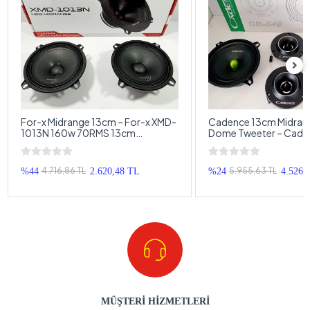
For-x Midrange 13cm – For-x XMD-
Cadence 13cm Midran
1013N 160w 70RMS 13cm
Dome Tweeter – Cade
Midrange Hoparlör
Takımı CS-540
4.716,86 TL
5.955,63 TL
%44
2.620,48 TL
%24
4.526,
MÜŞTERİ HİZMETLERİ