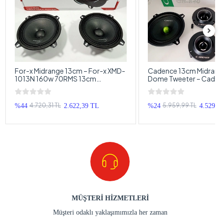
For-x Midrange 13cm – For-x XMD-
Cadence 13cm Midran
1013N 160w 70RMS 13cm
Dome Tweeter – Cade
Midrange Hoparlör
Takımı CS-540
4.720,31 TL
5.959,99 TL
%44
2.622,39 TL
%24
4.529,
MÜŞTERİ HİZMETLERİ
Müşteri odaklı yaklaşımımızla her zaman