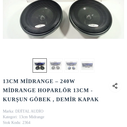
13CM MİDRANGE – 240W
MİDRANGE HOPARLÖR 13CM -
KURŞUN GÖBEK , DEMİR KAPAK
Marka:
DİJİTAL AUDİO
Kategori:
13cm Midrange
Stok Kodu:
2364