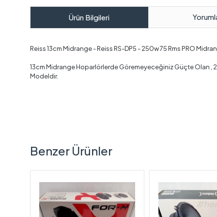
Yoruml
Ürün Bilgileri
Reiss 13cm Midrange - Reiss RS-DP5 - 250w 75 Rms PRO Midra
13cm Midrange Hoparlörlerde Göremeyeceğiniz Güçte Olan , 250
Modeldir.
Benzer Ürünler