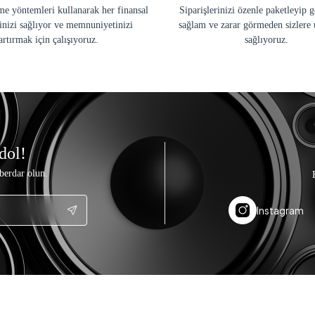
e yöntemleri kullanarak her finansal
Siparişlerinizi özenle paketleyip 
inizi sağlıyor ve memnuniyetinizi
sağlam ve zarar görmeden sizlere 
artırmak için çalışıyoruz.
sağlıyoruz.
dol!
berdar olun.
Instagram