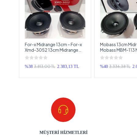
or-x
For-x Midrange 13cm – For-x
Mobass 13cm Midr
Xmd-3052 13cm Midrange
Mobass MBM-113 
Hoparlör
Hoparlör – Prof M
13cm
3.813,00 TL
3.336,38 TL
TL
%38
2.383,13 TL
%40
2.
MÜŞTERİ HİZMETLERİ