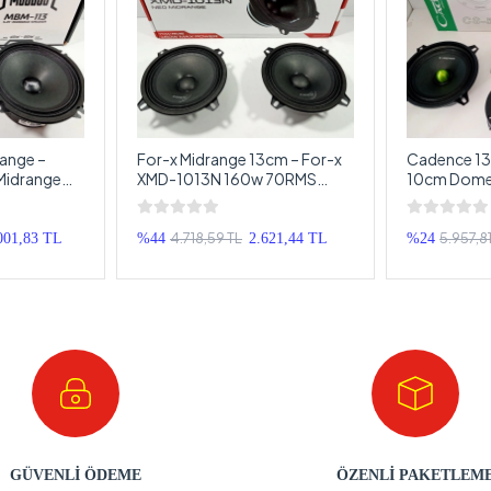
ange –
For-x Midrange 13cm – For-x
Cadence 13
Midrange
XMD-1013N 160w 70RMS
10cm Dome 
idrange
13cm Midrange Hoparlör
Cadence Mi
4.718,59 TL
5.957,81
001,83 TL
%44
2.621,44 TL
%24
GÜVENLİ ÖDEME
ÖZENLİ PAKETLEM