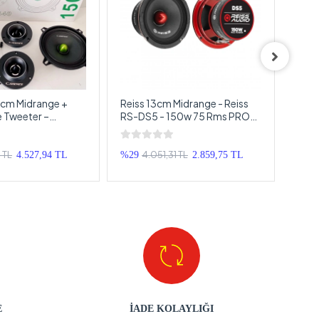
cm Midrange +
Reiss 13cm Midrange - Reiss
King
Tweeter –
RS-DS5 - 150w 75 Rms PRO
700w
d Takımı CS-540
Kurşun Göbek Midrange
KV-1
Hoparlör
13c
 TL
4.051,31 TL
4.527,94 TL
%29
2.859,75 TL
%25
E
İADE KOLAYLIĞI