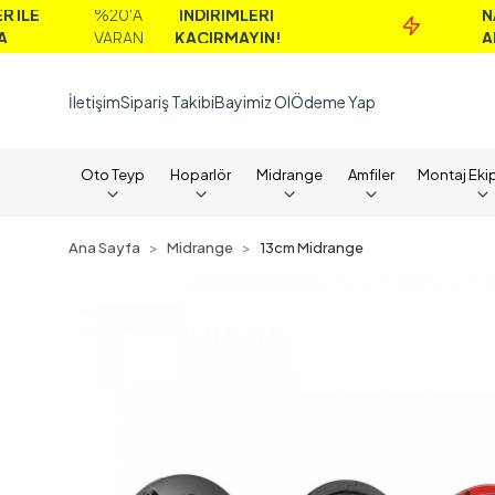
%20'A
İNDİRİMLERİ
NAKİT
VARAN
KAÇIRMAYIN!
ALIMLAR
İletişim
Sipariş Takibi
Bayimiz Ol
Ödeme Yap
Oto Teyp
Hoparlör
Midrange
Amfiler
Montaj Eki
Ana Sayfa
Midrange
13cm Midrange