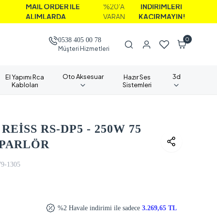
AİL ORDER İLE
%20'A
İNDİRİMLERİ
LIMLARDA
VARAN
KAÇIRMAYIN!
0
0538 405 00 78
Müşteri Hizmetleri
Oto Aksesuar
3d
El Yapımı Rca
Hazır Ses
Kabloları
Sistemleri
REİSS RS-DP5 - 250W 75
OPARLÖR
79-1305
%2 Havale indirimi ile sadece
3.269,65 TL