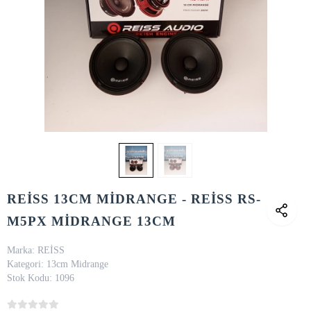
REİSS 13CM MİDRANGE - REİSS RS-
M5PX MİDRANGE 13CM
Marka:
REİSS
Kategori:
13cm Midrange
Stok Kodu:
1096