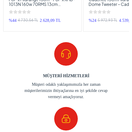
1013N 160w 70RMS 13cm
Dome Tweeter – Cade
Midrange Hoparlör
Takımı CS-540
4.730,56 TL
5.972,93 TL
%44
2.628,09 TL
%24
4.539,
MÜŞTERİ HİZMETLERİ
Müşteri odaklı yaklaşımımızla her zaman
müşterilerimizin ihtiyaçlarına en iyi şekilde cevap
vermeyi amaçlıyoruz.