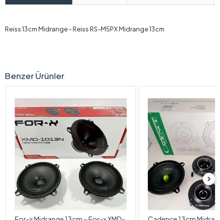
Reiss 13cm Midrange - Reiss RS-M5PX Midrange 13cm
Benzer Ürünler
For-x Midrange 13cm – For-x XMD-
Cadence 13cm Midran