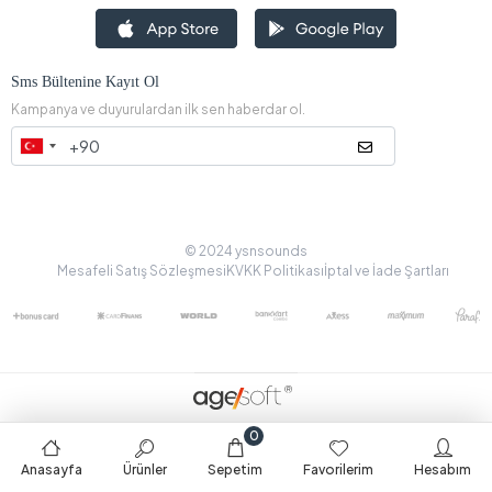
Sms Bültenine Kayıt Ol
Kampanya ve duyurulardan ilk sen haberdar ol.
© 2024 ysnsounds
Mesafeli Satış Sözleşmesi
KVKK Politikası
İptal ve İade Şartları
0
Anasayfa
Ürünler
Sepetim
Favorilerim
Hesabım