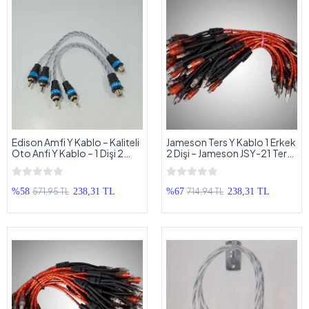
Edison Amfi Y Kablo – Kaliteli
Jameson Ters Y Kablo 1 Erkek
Oto Anfi Y Kablo – 1 Dişi 2
2 Dişi – Jameson JSY-21 Ters
Erkek Y Kablo – 2 Adet
Çatal Kablo - 2 Adet
571,95 TL
714,94 TL
%58
238,31 TL
%67
238,31 TL