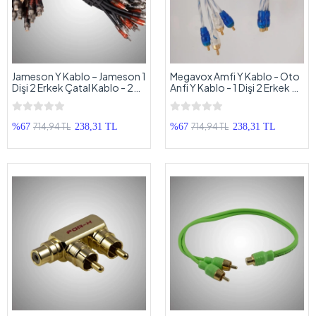
Jameson Y Kablo – Jameson 1
Megavox Amfi Y Kablo - Oto
Dişi 2 Erkek Çatal Kablo - 2
Anfi Y Kablo - 1 Dişi 2 Erkek Y
Adet
Kablo - 2 Adet
714,94 TL
714,94 TL
%67
238,31 TL
%67
238,31 TL