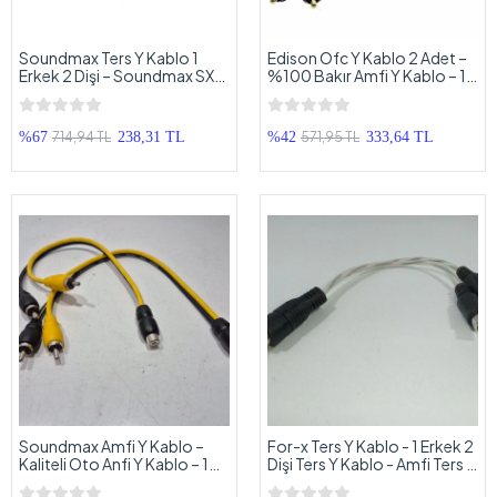
Soundmax Ters Y Kablo 1
Edison Ofc Y Kablo 2 Adet –
Erkek 2 Dişi – Soundmax SX-
%100 Bakır Amfi Y Kablo – 1
2F1M Ters Çatal Kablo - 2
Dişi 2 Erkek Y Kablo – 2 Adet
Adet
714,94 TL
571,95 TL
%67
238,31 TL
%42
333,64 TL
Soundmax Amfi Y Kablo –
For-x Ters Y Kablo - 1 Erkek 2
Kaliteli Oto Anfi Y Kablo – 1
Dişi Ters Y Kablo - Amfi Ters Y
Dişi 2 Erkek Y Kablo – 2 Adet
Kablo - 1 Adet