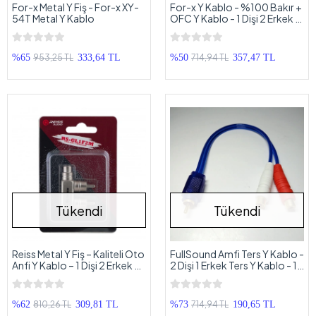
For-x Metal Y Fiş - For-x XY-
For-x Y Kablo - %100 Bakır +
54T Metal Y Kablo
OFC Y Kablo - 1 Dişi 2 Erkek Y
Kablo - 1 Adet
953,25 TL
714,94 TL
%65
333,64 TL
%50
357,47 TL
Tükendi
Tükendi
Reiss Metal Y Fiş – Kaliteli Oto
FullSound Amfi Ters Y Kablo -
Anfi Y Kablo – 1 Dişi 2 Erkek Y
2 Dişi 1 Erkek Ters Y Kablo - 1
Fiş – 1 Adet
Adet
810,26 TL
714,94 TL
%62
309,81 TL
%73
190,65 TL