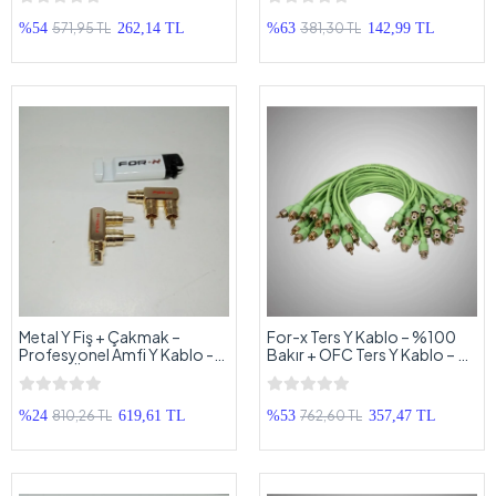
571,95 TL
381,30 TL
%54
262,14 TL
%63
142,99 TL
Metal Y Fiş + Çakmak –
For-x Ters Y Kablo – %100
Profesyonel Amfi Y Kablo -
Bakır + OFC Ters Y Kablo – 2
Parazit Önler - 2 Adet
Dişi 1 Erkek Ters Y Kablo – 1
Adet
810,26 TL
762,60 TL
%24
619,61 TL
%53
357,47 TL