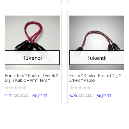
Tükendi
Tükendi
For-x Ters Y Kablo - 1 Erkek 2
For-x Y Kablo - For-x 1 Dişi 2
Dişi Y Kablo - Amfi Ters Y
Erkek Y Kablo
Kablo - 1 Adet
381,30 TL
238,31 TL
%50
190,65 TL
%20
190,65 TL