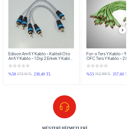
Edison Amfi Y Kablo – Kaliteli Oto
For-x Ters Y Kablo – %
Anfi Y Kablo – 1 Dişi 2 Erkek Y Kablo
OFC Ters Y Kablo – 2 Di
– 2 Adet
Ters Y Kablo – 1 Adet
572,16 TL
762,88 TL
%58
238,40 TL
%53
357,60 T
MÜŞTERİ HİZMETLERİ