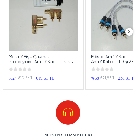
Metal Y Fiş + Çakmak –
Edison Amfi Y Kablo – K
Profesyonel Amfi Y Kablo - Parazit
Anfi Y Kablo – 1 Dişi 2 
Önler - 2 Adet
– 2 Adet
810,26 TL
571,95 TL
%24
619,61 TL
%58
238,31 T
MÜŞTERİ HİZMETLERİ