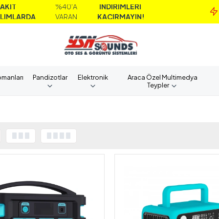
%40'A
İNDİRİMLERİ
RDA
VARAN
KAÇIRMAYIN!
pmanları
Pandizotlar
Elektronik
Araca Özel Multimedya
Teypler