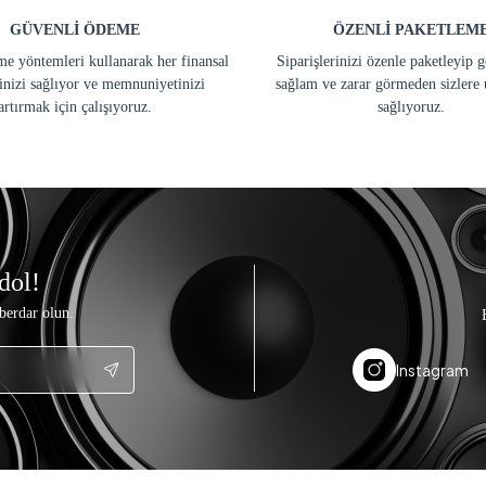
GÜVENLİ ÖDEME
ÖZENLİ PAKETLEM
e yöntemleri kullanarak her finansal
Siparişlerinizi özenle paketleyip 
inizi sağlıyor ve memnuniyetinizi
sağlam ve zarar görmeden sizlere 
artırmak için çalışıyoruz.
sağlıyoruz.
dol!
berdar olun.
Instagram