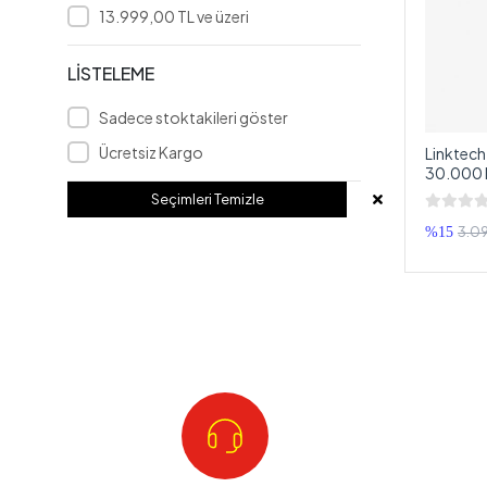
13.999,00 TL ve üzeri
LİSTELEME
Sadece stoktakileri göster
Ücretsiz Kargo
Linktec
30.000 M
Powerbank
Seçimleri Temizle
Aleti
3.09
%15