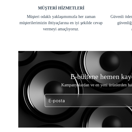
MÜŞTERİ HİZMETLERİ
Müşteri odaklı yaklaşımımızla her zaman
Güvenli ödem
müşterilerimizin ihtiyaçlarına en iyi şekilde cevap
güvenliğ
vermeyi amaçlıyoruz.
E-bültene hemen kay
Kampanyalardan ve en yeni ürünlerden ha