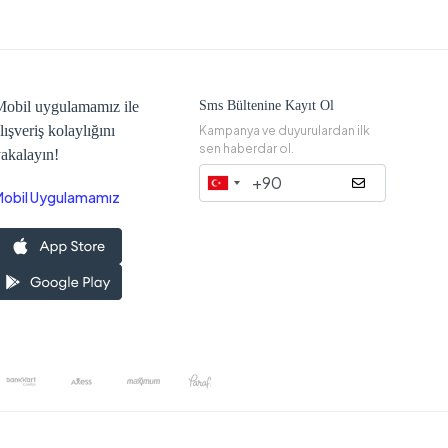
obil uygulamamız ile
Sms Bültenine Kayıt Ol
lışveriş kolaylığını
Kampanya ve duyurulardan ilk
sen haberdar ol.
akalayın!
Mobil Uygulamamız