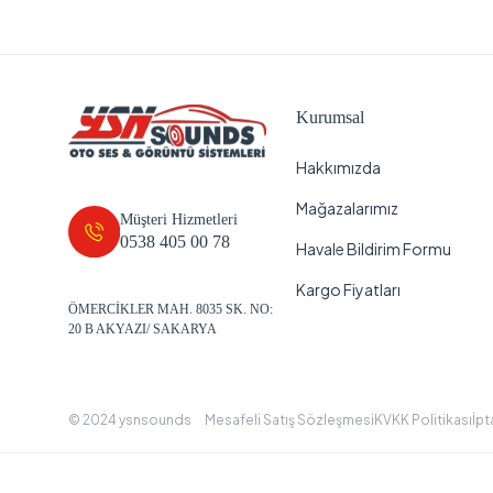
Kurumsal
Hakkımızda
Mağazalarımız
Müşteri Hizmetleri
0538 405 00 78
Havale Bildirim Formu
Kargo Fiyatları
ÖMERCİKLER MAH. 8035 SK. NO:
20 B AKYAZI/ SAKARYA
© 2024 ysnsounds
Mesafeli Satış Sözleşmesi
KVKK Politikası
İpt