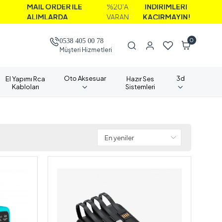
MAİL ORDER İLE
%20'A
İNDİRİMLERİ
ALIMLARDA
VARAN
KAÇIRMAYIN!
0
0538 405 00 78
Müşteri Hizmetleri
Oto Aksesuar
3d
El Yapımı Rca
Hazır Ses
Kabloları
Sistemleri