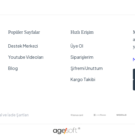
Popüler Sayfalar
Hızlı Erişim
M
a
Destek Merkezi
Üye Ol
y
Youtube Videoları
Siparişlerim
Blog
Şifremi Unuttum
Kargo Takibi
al ve İade Şartları