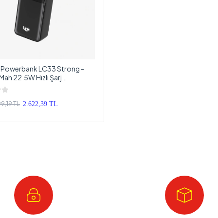
h Powerbank LC33 Strong -
ah 22.5W Hızlı Şarj
 - Kaliteli Taşınabilir Şarj
9,19 TL
2.622,39 TL