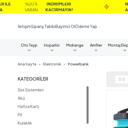
%20'A
İNDİRİMLERİ
NAKİT
VARAN
KAÇIRMAYIN!
ALIMLA
İletişim
Sipariş Takibi
Bayimiz Ol
Ödeme Yap
Oto Teyp
Hoparlör
Midrange
Amfiler
Montaj Eki
Ana Sayfa
Elektronik
Powerbank
KATEGORİLER
Ses Sistemleri
Akü
Hafıza Kartı
Pil
Kulaklık