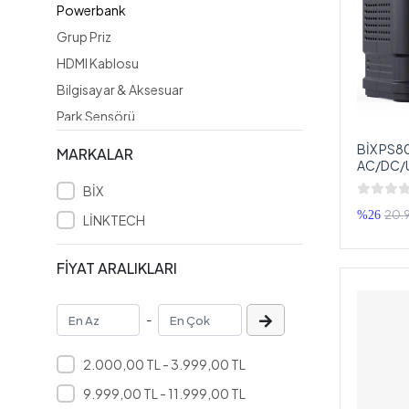
Powerbank
Grup Priz
HDMI Kablosu
Bilgisayar & Aksesuar
Park Sensörü
Giyilebilir Teknoloji
BİX PS80
MARKALAR
AC/DC/U
Güvenlik Sistemleri
80000mA
BİX
Kapasitör
Güç İst
20.9
%26
LİNKTECH
Aux Kablosu
Usb Flash Bellek
FİYAT ARALIKLARI
Şarj Aleti
Araç Kamerası
-
Bluetooth Hoparlör
FM Transmitter
2.000,00 TL - 3.999,00 TL
Adaptör
9.999,00 TL - 11.999,00 TL