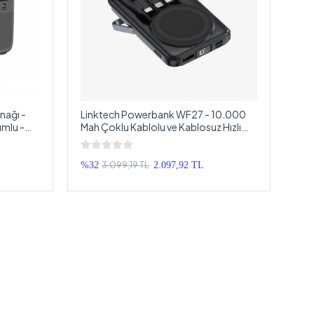
nağı -
Linktech Powerbank WF27 - 10.000
mlu -
Mah Çoklu Kablolu ve Kablosuz Hızlı
abilir
Şarjlı Powerbank - Kaliteli Taşınabilir
Şarj Aleti
3.099,19 TL
%32
2.097,92 TL