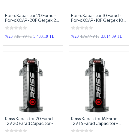
For-x Kapasitör 20 Farad -
For-x Kapasitör 10 Farad -
For-x XCAP-20F Gerçek 20
For-x XCAP-10F Gerçek 10
Farad Capacitor - 12V
Farad Capacitor - 12V
Kapasitör
Kapasitör
7.151,99 TL
4.767,99 TL
%23
5.483,19 TL
%20
3.814,39 TL
Reiss Kapasitör 20 Farad -
Reiss Kapasitör 16 Farad -
12V 20 Farad Capacitor -
12V 16 Farad Capacitor -
Reiss RS-CAP20F Kalite
Reiss RS-CAP16F Kalite