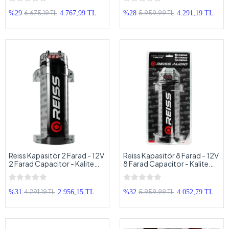
Arayanlara
Arayanlara
6.675,19 TL
5.959,99 TL
%29
4.767,99 TL
%28
4.291,19 TL
Reiss Kapasitör 2 Farad - 12V
Reiss Kapasitör 8 Farad - 12V
2 Farad Capacitor - Kalite
8 Farad Capacitor - Kalite
Arayanlara
Arayanlara
4.291,19 TL
5.959,99 TL
%31
2.956,15 TL
%32
4.052,79 TL