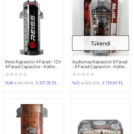
Tükendi
Reiss Kapasitör 4 Farad - 12V
Audiomax Kapasitör 8 Farad
4 Farad Capacitor - Kalite
- 8 Farad Capacitor - Kalite
Arayanlara
Arayanlara
4.767,99 TL
4.720,31 TL
%30
3.337,59 TL
%21
3.719,03 TL