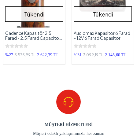
Tükendi
Tükendi
Cadence Kapasitör 2.5
Audiomax Kapasitör 6 Farad
Farad - 2.5 Farad Capacitor -
- 12V 6 Farad Capasitor
Kalite Arayanlara
3.575,99 TL
3.099,19 TL
%27
2.622,39 TL
%31
2.145,60 TL
MÜŞTERİ HİZMETLERİ
Müşteri odaklı yaklaşımımızla her zaman