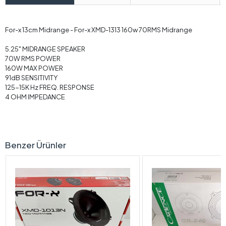
For-x 13cm Midrange - For-x XMD-1313 160w 70RMS Midrange
5.25" MIDRANGE SPEAKER
70W RMS POWER
160W MAX POWER
91dB SENSITIVITY
125-15K Hz FREQ. RESPONSE
4 OHM IMPEDANCE
Benzer Ürünler