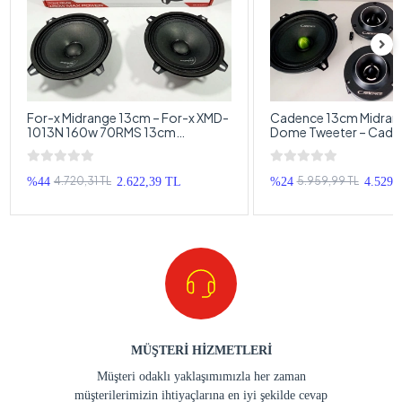
For-x Midrange 13cm – For-x XMD-
Cadence 13cm Midran
1013N 160w 70RMS 13cm
Dome Tweeter – Cade
Midrange Hoparlör
Takımı CS-540
4.720,31 TL
5.959,99 TL
%44
2.622,39 TL
%24
4.529,
MÜŞTERİ HİZMETLERİ
Müşteri odaklı yaklaşımımızla her zaman
müşterilerimizin ihtiyaçlarına en iyi şekilde cevap