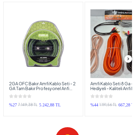
2GA OFC Bakır Amfi Kablo Seti - 2
Amfi Kablo Seti 8 Ga -
GA Tam Bakır Profesyonel Anfi
Hediyeli - Kaliteli Anfi
Kablosu Seti 2 AWG
Takımı - Tam Set
7.149,38 TL
1.191,56 TL
%27
5.242,88 TL
%44
667,28 T