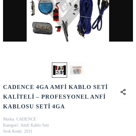
CADENCE 4GA AMFİ KABLO SETİ
KALİTELİ – PROFESYONEL ANFİ
KABLOSU SETİ 4GA
Marka:
CADENCE
Kategori:
Amfi Kablo Seti
Stok Kodu:
2031