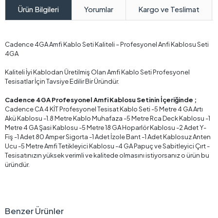
Yorumlar
Kargo ve Teslimat
Ürün Bilgileri
Cadence 4GA Amfi Kablo Seti Kaliteli – Profesyonel Anfi Kablosu Seti
4GA
Kaliteli İyi Kablodan Üretilmiş Olan Amfi Kablo Seti Profesyonel
Tesisatlar İçin Tavsiye Edilir Bir Üründür.
Cadence 4GA Profesyonel Amfi Kablosu Setinin İçeriğinde ;
Cadence CA 4 KİT Profesyonel Tesisat Kablo Seti -5 Metre 4 GA Artı
Akü Kablosu -1.8 Metre Kablo Muhafaza -5 Metre Rca Deck Kablosu -1
Metre 4 GA Şasi Kablosu -5 Metre 18 GA Hoparlör Kablosu -2 Adet Y-
Fiş -1 Adet 80 Amper Sigorta -1 Adet İzole Bant -1 Adet Kablosuz Anten
Ucu -5 Metre Amfi Tetikleyici Kablosu -4 GA Papuç ve Sabitleyici Çırt -
Tesisatınızın yüksek verimli ve kalitede olmasını istiyorsanız o ürün bu
üründür.
Benzer Ürünler