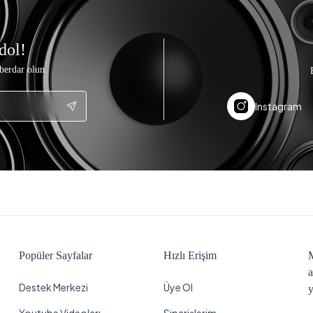
dol!
berdar olun.
Instagram
Popüler Sayfalar
Hızlı Erişim
M
a
Destek Merkezi
Üye Ol
y
Youtube Videoları
Siparişlerim