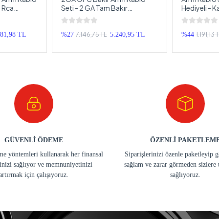
ı Rca
Seti - 2 GA Tam Bakır
Hediyeli - K
Seti - Üst
Profesyonel Anfi Kablosu Seti
Takımı - Ta
2 AWG
7.146,75 TL
1.191,13 
881,98 TL
%27
5.240,95 TL
%44
GÜVENLİ ÖDEME
ÖZENLİ PAKETLEM
e yöntemleri kullanarak her finansal
Siparişlerinizi özenle paketleyip 
inizi sağlıyor ve memnuniyetinizi
sağlam ve zarar görmeden sizlere 
artırmak için çalışıyoruz.
sağlıyoruz.