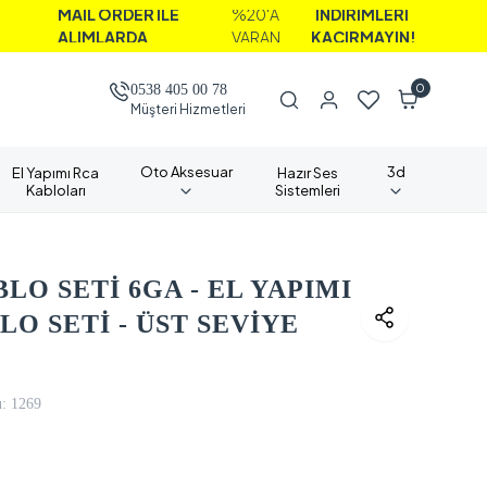
İL ORDER İLE
%20'A
İNDİRİMLERİ
IMLARDA
VARAN
KAÇIRMAYIN!
0
0538 405 00 78
Müşteri Hizmetleri
Oto Aksesuar
3d
El Yapımı Rca
Hazır Ses
Kabloları
Sistemleri
O SETİ 6GA - EL YAPIMI
O SETİ - ÜST SEVİYE
:
1269