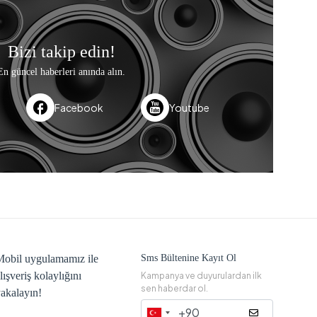
Bizi takip edin!
En güncel haberleri anında alın.
Facebook
Youtube
obil uygulamamız ile
Sms Bültenine Kayıt Ol
lışveriş kolaylığını
Kampanya ve duyurulardan ilk
sen haberdar ol.
akalayın!