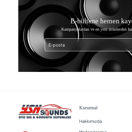
E-bültene hemen kay
Kampanyalardan ve en yeni ürünlerden ha
Kurumsal
Hakkımızda
Mağazalarımız