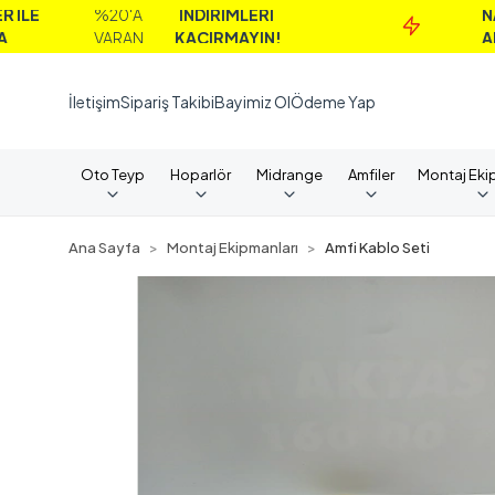
%20'A
İNDİRİMLERİ
NAKİT
VARAN
KAÇIRMAYIN!
ALIMLARD
İletişim
Sipariş Takibi
Bayimiz Ol
Ödeme Yap
Oto Teyp
Hoparlör
Midrange
Amfiler
Montaj Eki
Ana Sayfa
Montaj Ekipmanları
Amfi Kablo Seti