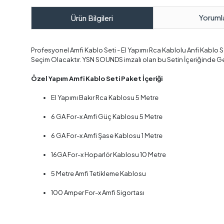
Yoruml
Ürün Bilgileri
Profesyonel Amfi Kablo Seti - El Yapımı Rca Kablolu Anfi Kablo Se
Seçim Olacaktır. YSN SOUNDS imzalı olan bu Setin İçeriğinde G
Özel Yapım Amfi Kablo Seti Paket İçeriği
El Yapımı Bakır Rca Kablosu 5 Metre
6 GA For-x Amfi Güç Kablosu 5 Metre
6 GA For-x Amfi Şase Kablosu 1 Metre
16GA For-x Hoparlör Kablosu 10 Metre
5 Metre Amfi Tetikleme Kablosu
100 Amper For-x Amfi Sigortası