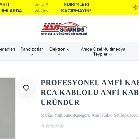
%40'A
İNDİRİMLERİ
MA
A
VARAN
KAÇIRMAYIN!
AL
pmanları
Pandizotlar
Elektronik
Araca Özel Multimedya
Teypler
PROFESYONEL AMFİ KABL
RCA KABLOLU ANFİ KABL
ÜRÜNDÜR
Marka:
YsnSounds
Kategori:
Amfi Kablo Seti
Stok Kodu