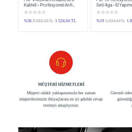
blosu
Kaliteli – Profesyonel Anfi
Seti 4ga - El Yapım
Kablosu Seti 4GA
Kablolu Anfi Kablo 
Seviye Üründür
2.382,25 TL
2.334,61 TL
%36
1.524,64 TL
%19
1.
MÜŞTERİ HİZMETLERİ
Müşteri odaklı yaklaşımımızla her zaman
Güvenli ödem
müşterilerimizin ihtiyaçlarına en iyi şekilde cevap
güvenliğ
vermeyi amaçlıyoruz.