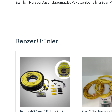
Sizin İçin Her şeyi Düşündüğümüz Bu Paketten Daha İyisi Şuan Pi
Benzer Ürünler
Kablo
For-x 4GA Amfi Kablo Seti
For-X Profesyonel