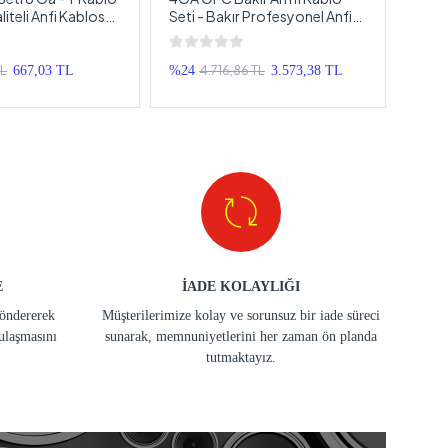
aliteli Anfi Kablosu
Seti - Bakır Profesyonel Anfi
Çakm
m Set
Kablosu Seti 4GA
Kabl
TL
4.716,86 TL
667,03 TL
%24
3.573,38 TL
%33
E
İADE KOLAYLIĞI
göndererek
Müşterilerimize kolay ve sorunsuz bir iade süreci
ulaşmasını
sunarak, memnuniyetlerini her zaman ön planda
tutmaktayız.