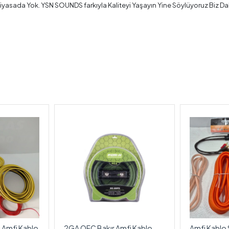
yasada Yok. YSN SOUNDS farkıyla Kaliteyi Yaşayın Yine Söylüyoruz Biz Daha
 Amfi Kablo
2GA OFC Bakır Amfi Kablo
Amfi Kablo 