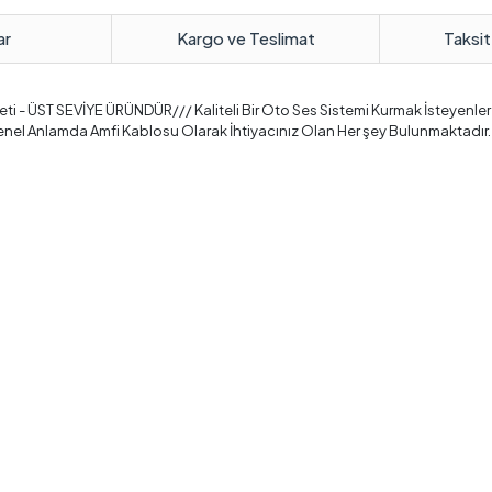
ar
Kargo ve Teslimat
Taksit
ti - ÜST SEVİYE ÜRÜNDÜR/// Kaliteli Bir Oto Ses Sistemi Kurmak İsteyenler İç
enel Anlamda Amfi Kablosu Olarak İhtiyacınız Olan Her şey Bulunmaktadır.